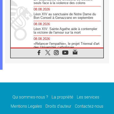
seuls face à la violence des colons
08.08.2026
Léon XIV au sanctuaire de Notre Dame du
Bon Conseil à Genazzano en septembre
08.08.2026
Léon XIV: Sainte Agathe aide à contempler
la victoire de l'amour sur la mort
08.08.2026
«Relancer l'empathie», le projet Triennal d'art
des Universités catholiques
08.08.2026
Signis 2026, donner la parole aux religieuses
catholiques
08.08.2026
Au Bangladesh, l'Église accompagne les
Dalits sur le chemin de la dignité
07.08.2026
Philippines: le vicariat apostolique de
Calapan devient un diocèse
Qui sommes-nous ?
La propriété
Les services
07.08.2026
Congo-Brazzaville: le 15 août, entre solennité
Mentions Legales
Droits d’auteur
Contactez-nous
de l'Assomption et mémoire nationale
07.08.2026