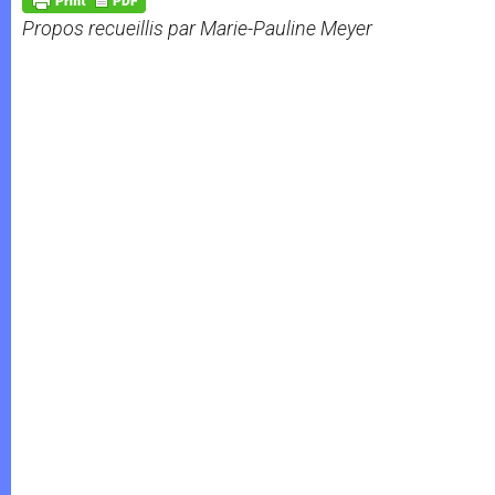
p
e
k
Propos recueillis par Marie-Pauline Meyer
r