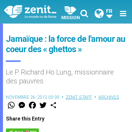
FR
MISSION
Jamaïque : la force de l'amour au
coeur des « ghettos »
Le P. Richard Ho Lung, missionnaire
des pauvres
NOVEMBRE 26, 2012 00:00
ZENIT STAFF
ARCHIVES
W
M
F
T
S
h
e
a
w
h
a
s
c
i
a
t
s
e
t
r
Share this Entry
s
e
b
t
e
A
n
o
e
p
g
o
r