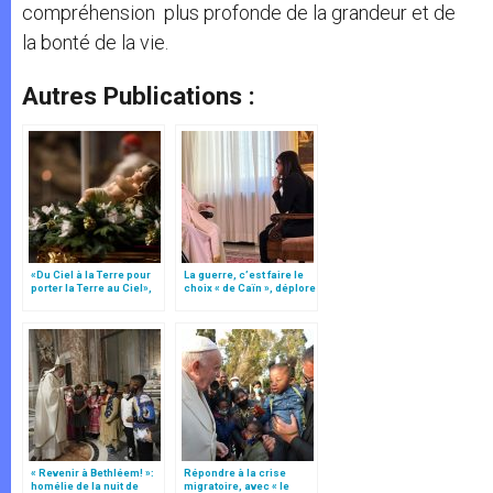
compréhension plus profonde de la grandeur et de
la bonté de la vie.
Autres Publications :
«Du Ciel à la Terre pour
La guerre, c’est faire le
porter la Terre au Ciel»,
choix « de Caïn », déplore
par Mgr Francesco Follo
le pape François
« Revenir à Bethléem! »:
Répondre à la crise
homélie de la nuit de
migratoire, avec « le