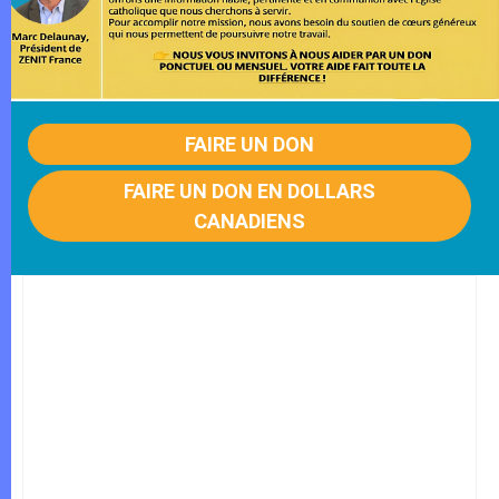
FAIRE UN DON
FAIRE UN DON EN DOLLARS
CANADIENS