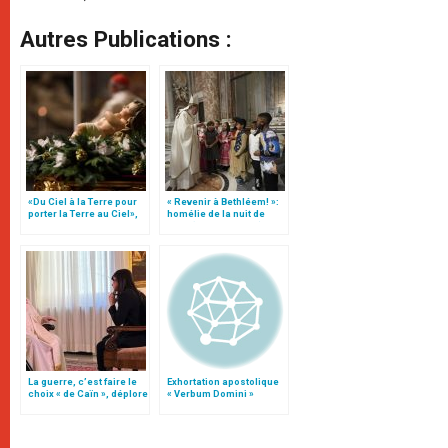
Autres Publications :
«Du Ciel à la Terre pour
« Revenir à Bethléem! »:
porter la Terre au Ciel»,
homélie de la nuit de
par Mgr Francesco Follo
Noël (texte complet)
La guerre, c’est faire le
Exhortation apostolique
choix « de Caïn », déplore
« Verbum Domini »
le pape François