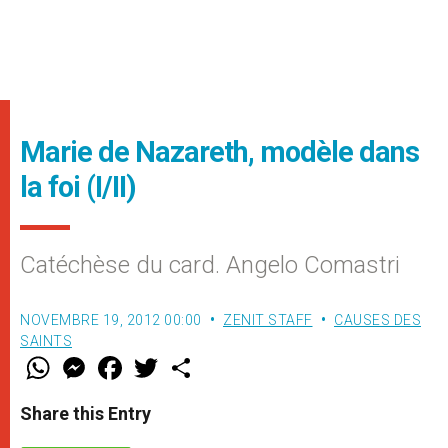
Marie de Nazareth, modèle dans
la foi (I/II)
Catéchèse du card. Angelo Comastri
NOVEMBRE 19, 2012 00:00
ZENIT STAFF
CAUSES DES
SAINTS
W
M
F
T
S
h
e
a
w
h
a
s
c
i
a
t
s
e
t
r
Share this Entry
s
e
b
t
e
A
n
o
e