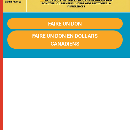
FAIRE UN DON
FAIRE UN DON EN DOLLARS
CANADIENS