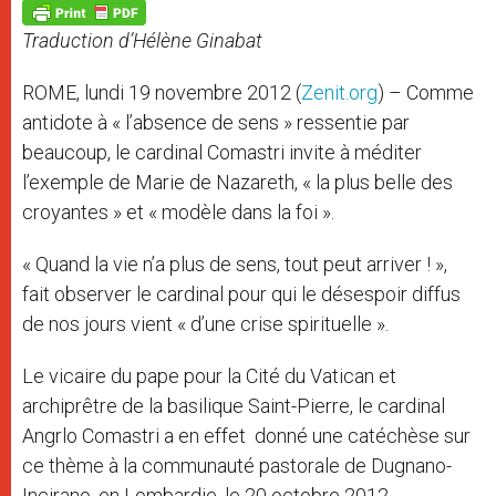
p
g
o
r
p
e
k
Traduction d’Hélène Ginabat
r
ROME, lundi 19 novembre 2012 (
Zenit.org
) – Comme
antidote à « l’absence de sens » ressentie par
beaucoup, le cardinal Comastri invite à méditer
l’exemple de Marie de Nazareth, « la plus belle des
croyantes » et « modèle dans la foi ».
« Quand la vie n’a plus de sens, tout peut arriver ! »,
fait observer le cardinal pour qui le désespoir diffus
de nos jours vient « d’une crise spirituelle ».
Le vicaire du pape pour la Cité du Vatican et
archiprêtre de la basilique Saint-Pierre, le cardinal
Angrlo Comastri a en effet donné une catéchèse sur
ce thème à la communauté pastorale de Dugnano-
Incirano, en Lombardie, le 20 octobre 2012.