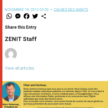
NOVEMBRE 19, 2012 00:00
CAUSES DES SAINTS
W
M
F
T
S
h
e
a
w
h
a
s
c
i
a
t
s
e
t
r
Share this Entry
s
e
b
t
e
A
n
o
e
p
g
o
r
ZENIT Staff
p
e
k
r
View all articles