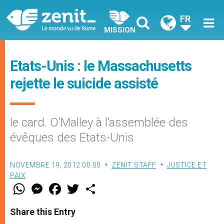
FR
MISSION
Etats-Unis : le Massachusetts
rejette le suicide assisté
le card. O’Malley à l’assemblée des
évêques des Etats-Unis
NOVEMBRE 19, 2012 00:00
ZENIT STAFF
JUSTICE ET
PAIX
W
M
F
T
S
h
e
a
w
h
a
s
c
i
a
t
s
e
t
r
Share this Entry
s
e
b
t
e