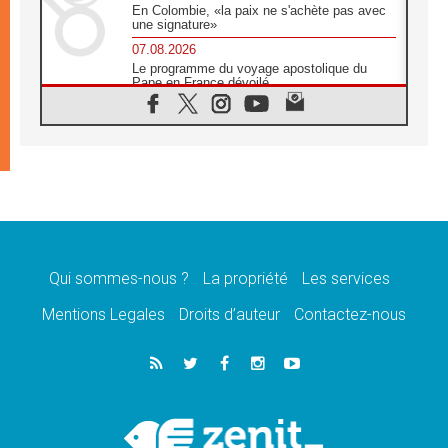
En Colombie, «la paix ne s'achète pas avec
une signature»
07.08.2026
Le programme du voyage apostolique du
Pape en France dévoilé
07.08.2026
1ère Conférence continentale sur l'éducation
catholique en Afrique
07.08.2026
Un logo symbolique pour la venue du Pape
en France
07.08.2026
Cardinal Rossi: «La venue du Pape Léon en
Argentine est un hommage à François»
Qui sommes-nous ?
La propriété
Les services
07.08.2026
Hiroshima et Nagasaki, 81 ans après,
Mentions Legales
Droits d’auteur
Contactez-nous
lancement des «dix jours de prière pour la
paix»
06.08.2026
Préparatifs des JMJ 2027 à Séoul: «c'est
passionnant et l'impatience est immense!»
06.08.2026
Chrétiens et confucéens: respect et sagesse
pour relever les «défis urgents»