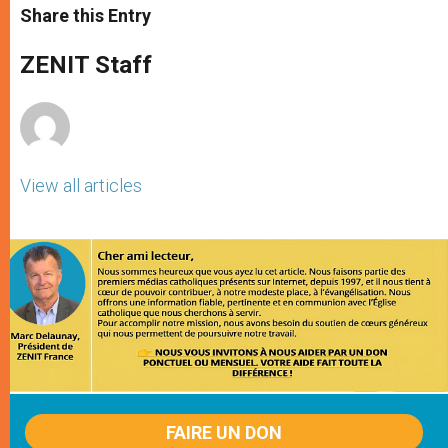
t
s
e
t
r
Share this Entry
s
e
b
t
e
A
n
o
e
p
g
o
r
ZENIT Staff
p
e
k
r
View all articles
FAIRE UN DON