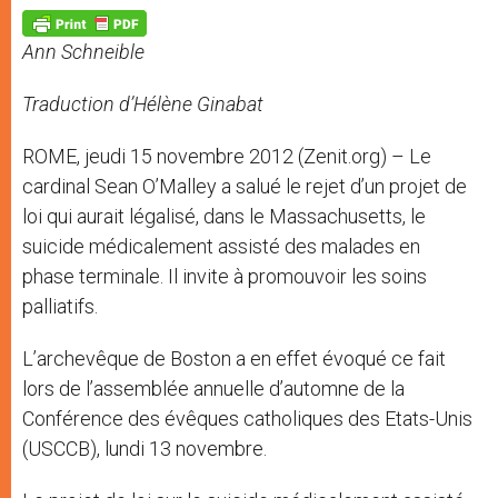
A
n
o
e
p
g
o
r
p
e
k
Ann Schneible
r
Traduction d’Hélène Ginabat
ROME, jeudi 15 novembre 2012 (Zenit.org) – Le
cardinal Sean O’Malley a salué le rejet d’un projet de
loi qui aurait légalisé, dans le Massachusetts, le
suicide médicalement assisté des malades en
phase terminale. Il invite à promouvoir les soins
palliatifs.
L’archevêque de Boston a en effet évoqué ce fait
lors de l’assemblée annuelle d’automne de la
Conférence des évêques catholiques des Etats-Unis
(USCCB), lundi 13 novembre.