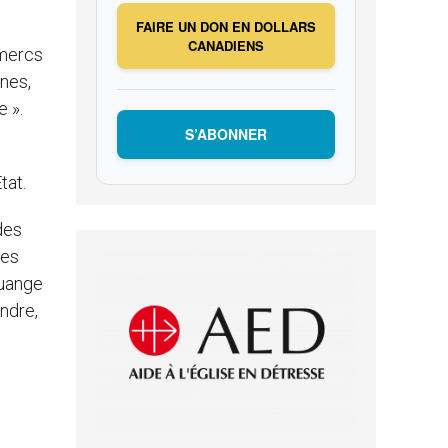
FAIRE UN DON EN DOLLARS
CANADIENS
lmercs
ines,
e ».
S’ABONNER
tat.
des
ges
ouange
ndre,