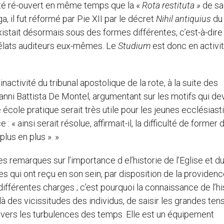
 été ré-ouvert en même temps que la «
Rota restituta »
de sa
, il fut réformé par Pie XII par le décret
Nihil antiquius
du 
l existait désormais sous des formes différentes, c’est-à-dir
rélats auditeurs eux-mêmes. Le
Studium
est donc en activi
inactivité du tribunal apostolique de la rote, à la suite des
anni Battista De Montel, argumentant sur les motifs qui de
e école pratique serait très utile pour les jeunes ecclésias
 « ainsi serait résolue, affirmait-il, la difficulté de former 
plus en plus ». »
 remarques sur l’importance d el’historie de l’Eglise et du 
es qui ont reçu en son sein, par disposition de la providence
 différentes charges ; c’est pourquoi la connaissance de l’hi
là des vicissitudes des individus, de saisir les grandes ten
ravers les turbulences des temps. Elle est un équipement