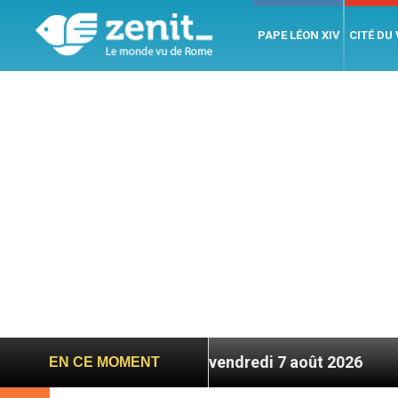
PAPE LÉON XIV
CITÉ DU
bre – 7 titres, vendredi 7 août 2026
Léon XIV e
EN CE MOMENT