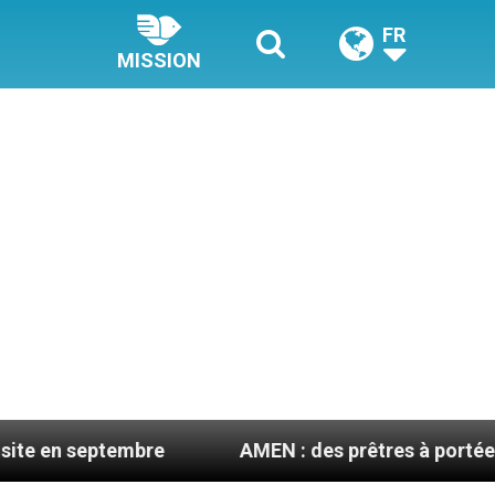
FR
MISSION
embre
AMEN : des prêtres à portée de clic