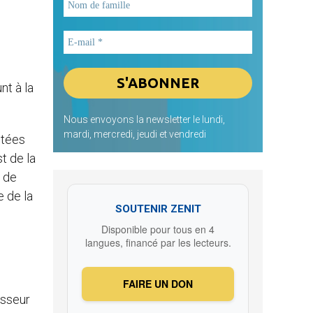
nt à la
Nous envoyons la newsletter le lundi,
mardi, mercredi, jeudi et vendredi
itées
st de la
e de
e de la
SOUTENIR ZENIT
s
Disponible pour tous en 4
langues, financé par les lecteurs.
FAIRE UN DON
esseur