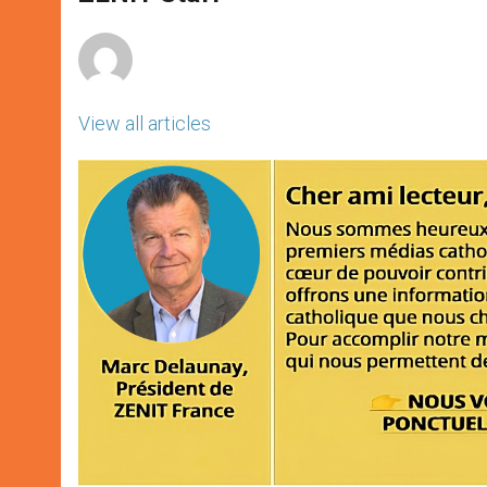
p
e
k
r
View all articles