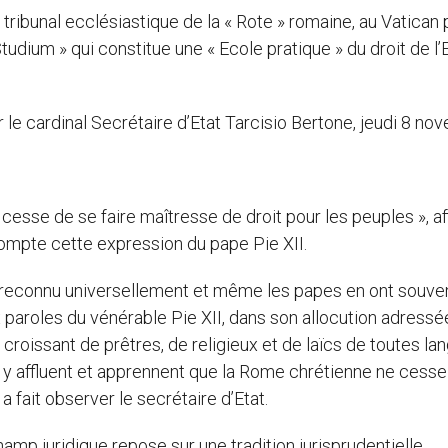
 tribunal ecclésiastique de la « Rote » romaine, au Vatican
tudium » qui constitue une « Ecole pratique » du droit de l’
le cardinal Secrétaire d’Etat Tarcisio Bertone, jeudi 8 no
 cesse de se faire maîtresse de droit pour les peuples », a
compte cette expression du pape Pie XII.
t reconnu universellement et même les papes en ont souve
 paroles du vénérable Pie XII, dans son allocution adressée
 croissant de prêtres, de religieux et de laïcs de toutes la
i y affluent et apprennent que la Rome chrétienne ne cesse
a fait observer le secrétaire d’Etat.
 champ juridique repose sur une tradition jurisprudentielle