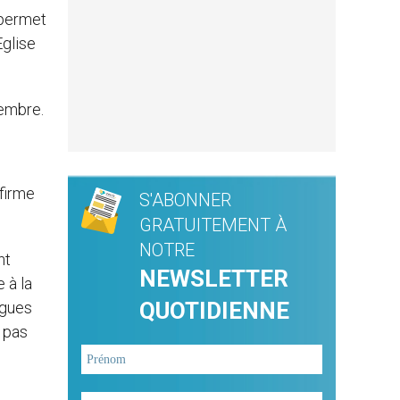
 permet
Eglise
vembre.
ffirme
S'ABONNER
GRATUITEMENT À
NOTRE
nt
NEWSLETTER
 à la
QUOTIDIENNE
ngues
 pas