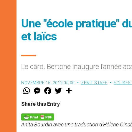
Une "école pratique" du
et laïcs
Le card. Bertone inaugure l’année a
NOVEMBRE 15, 2012 00:00
ZENIT STAFF
EGLISES
W
M
F
T
S
h
e
a
w
h
a
s
c
i
a
t
s
e
t
r
Share this Entry
s
e
b
t
e
A
n
o
e
p
g
o
r
p
e
k
Anita Bourdin
avec une traduction d’Hélène Gina
r