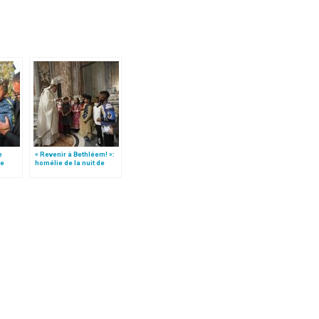
e
« Revenir à Bethléem! »:
le
homélie de la nuit de
 »!
Noël (texte complet)