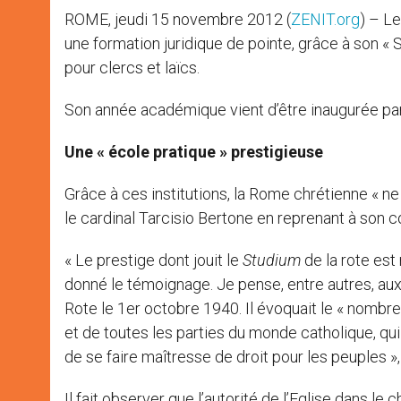
ROME, jeudi 15 novembre 2012 (
ZENIT.org
) – Le
une formation juridique de pointe, grâce à son « S
pour clercs et laïcs.
Son année académique vient d’être inaugurée par 
Une « école pratique » prestigieuse
Grâce à ces institutions, la Rome chrétienne « ne
le cardinal Tarcisio Bertone en reprenant à son 
« Le prestige dont jouit le
Studium
de la rote es
donné le témoignage. Je pense, entre autres, aux
Rote le 1er octobre 1940. Il évoquait le « nombre
et de toutes les parties du monde catholique, qu
de se faire maîtresse de droit pour les peuples », 
Il fait observer que l’autorité de l’Eglise dans le