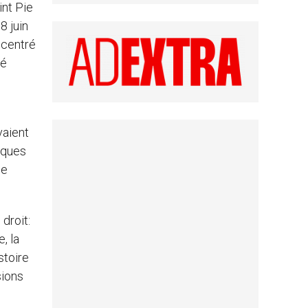
int Pie
8 juin
e centré
té
vaient
tiques
de
droit:
, la
stoire
sions