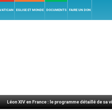
 VATICAN
EGLISE ET MONDE
DOCUMENTS
FAIRE UN DON
n France : le programme détaillé de sa visite en sept