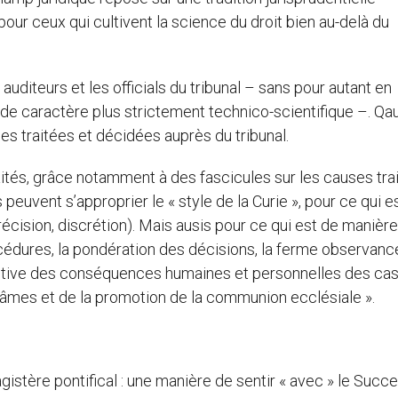
 pour ceux qui cultivent la science du droit bien au-delà du
uditeurs et les officials du tribunal – sans pour autant en
de caractère plus strictement technico-scientifique –. Qau
ses traitées et décidées auprès du tribunal.
raités, grâce notamment à des fascicules sur les causes tra
s peuvent s’approprier le « style de la Curie », pour ce qui e
récision, discrétion). Mais ausis pour ce qui est de manièr
cédures, la pondération des décisions, la ferme observanc
entive des conséquences humaines et personnelles des ca
s âmes et de la promotion de la communion ecclésiale ».
istère pontifical : une manière de sentir « avec » le Succ