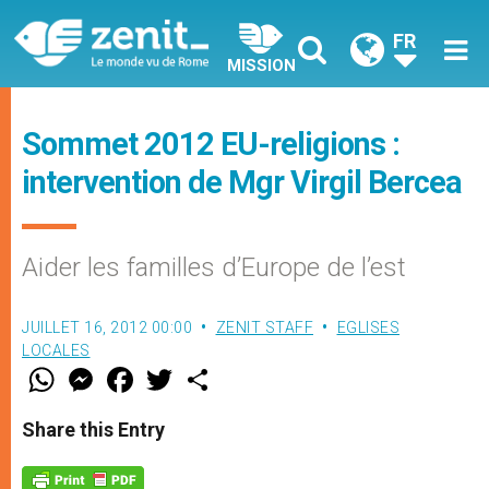
FR
MISSION
Sommet 2012 EU-religions :
intervention de Mgr Virgil Bercea
Aider les familles d’Europe de l’est
JUILLET 16, 2012 00:00
ZENIT STAFF
EGLISES
LOCALES
W
M
F
T
S
h
e
a
w
h
a
s
c
i
a
t
s
e
t
r
Share this Entry
s
e
b
t
e
A
n
o
e
p
g
o
r