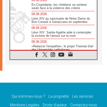
08.08.2026
En Cisjordanie, les chrétiens se sentent
seuls face à la violence des colons
08.08.2026
Léon XIV au sanctuaire de Notre Dame du
Bon Conseil à Genazzano en septembre
08.08.2026
Léon XIV: Sainte Agathe aide à contempler
la victoire de l'amour sur la mort
08.08.2026
«Relancer l'empathie», le projet Triennal d'art
des Universités catholiques
08.08.2026
Signis 2026, donner la parole aux religieuses
catholiques
08.08.2026
Au Bangladesh, l'Église accompagne les
Dalits sur le chemin de la dignité
07.08.2026
Philippines: le vicariat apostolique de
Calapan devient un diocèse
Qui sommes-nous ?
La propriété
Les services
07.08.2026
Congo-Brazzaville: le 15 août, entre solennité
Mentions Legales
Droits d’auteur
Contactez-nous
de l'Assomption et mémoire nationale