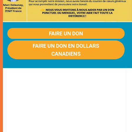
FAIRE UN DON
FAIRE UN DON EN DOLLARS
CANADIENS