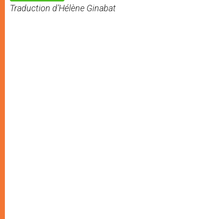
p
e
k
Traduction d’Hélène Ginabat
r