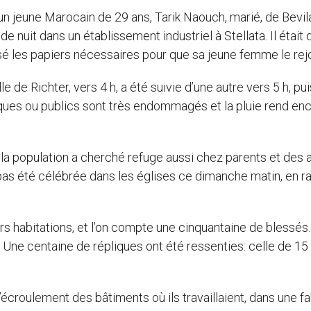
un jeune Marocain de 29 ans, Tarik Naouch, marié, de Bevi
e nuit dans un établissement industriel à Stellata. Il était
osé les papiers nécessaires pour que sa jeune femme le rej
 de Richter, vers 4 h, a été suivie d’une autre vers 5 h, pu
iques ou publics sont très endommagés et la pluie rend en
 la population a cherché refuge aussi chez parents et des 
pas été célébrée dans les églises ce dimanche matin, en r
s habitations, et l’on compte une cinquantaine de blessés.
 Une centaine de répliques ont été ressenties: celle de 15
’écroulement des bâtiments où ils travaillaient, dans une f