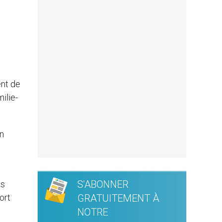
ent de
ilie-
on
S'ABONNER
es
ort
GRATUITEMENT À
NOTRE