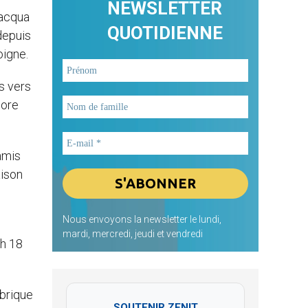
NEWSLETTER
lacqua
QUOTIDIENNE
 depuis
oigne.
is vers
core
amis
aison
Nous envoyons la newsletter le lundi,
mardi, mercredi, jeudi et vendredi
 h 18
abrique
SOUTENIR ZENIT