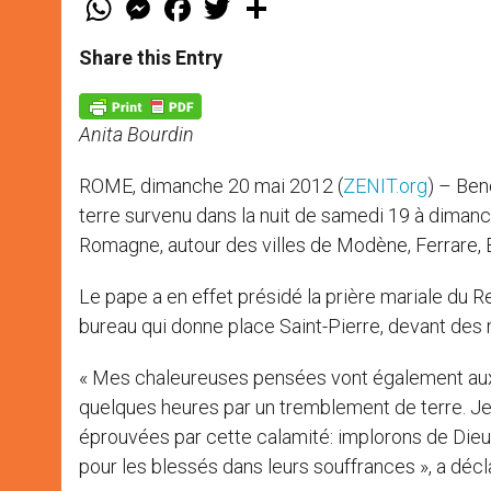
h
e
a
w
h
a
s
c
i
a
t
s
e
t
r
Share this Entry
s
e
b
t
e
A
n
o
e
p
g
o
r
p
e
k
Anita Bourdin
r
ROME, dimanche 20 mai 2012 (
ZENIT.org
) – Ben
terre survenu dans la nuit de samedi 19 à dimanch
Romagne, autour des villes de Modène, Ferrare, B
Le pape a en effet présidé la prière mariale du R
bureau qui donne place Saint-Pierre, devant des 
« Mes chaleureuses pensées vont également aux 
quelques heures par un tremblement de terre. Je 
éprouvées par cette calamité: implorons de Dieu 
pour les blessés dans leurs souffrances », a décl