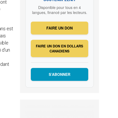
 ont
Disponible pour tous en 4
e
langues, financé par les lecteurs.
FAIRE UN DON
ans est
ais
sible
FAIRE UN DON EN DOLLARS
i d’un
CANADIENS
ndant
S’ABONNER