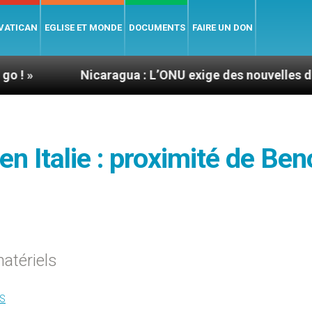
 VATICAN
EGLISE ET MONDE
DOCUMENTS
FAIRE UN DON
Nicaragua : L’ONU exige des nouvelles de Mgr Mat
n Italie : proximité de Ben
atériels
S