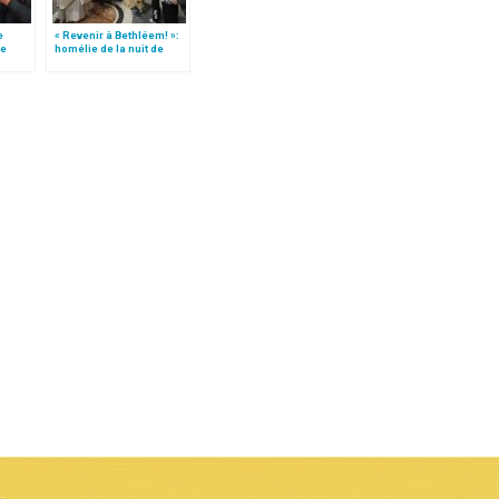
e
« Revenir à Bethléem! »:
le
homélie de la nuit de
 »!
Noël (texte complet)