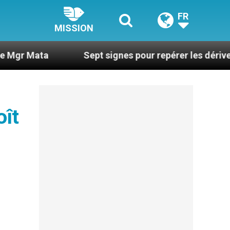
FR
MISSION
a
Sept signes pour repérer les dérives sectaire
oît