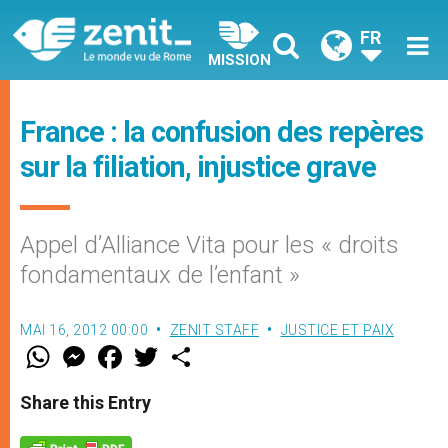
FR
MISSION
France : la confusion des repères
sur la filiation, injustice grave
Appel d’Alliance Vita pour les « droits
fondamentaux de l’enfant »
MAI 16, 2012 00:00
ZENIT STAFF
JUSTICE ET PAIX
W
M
F
T
S
h
e
a
w
h
a
s
c
i
a
t
s
e
t
r
Share this Entry
s
e
b
t
e
A
n
o
e
p
g
o
r