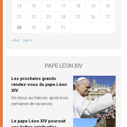
14
15
16
17
18
19
20
21
22
23
24
25
26
27
28
29
30
31
« Avr
Juin »
PAPE LÉON XIV
Les prochains grands
rendez-vous du pape Léon
XIV
De retour au Vatican, après trois
semaines de vacances
Le pape Léon XIV poursuit
ses haltes spirituelles