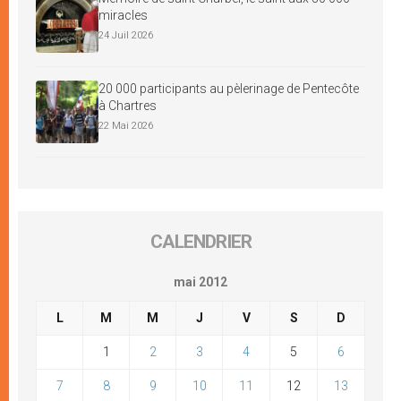
miracles
24 Juil 2026
20 000 participants au pèlerinage de Pentecôte
à Chartres
22 Mai 2026
CALENDRIER
mai 2012
L
M
M
J
V
S
D
1
2
3
4
5
6
7
8
9
10
11
12
13