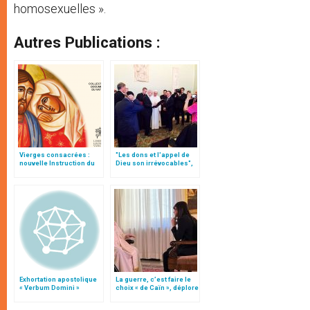
homosexuelles ».
Autres Publications :
Vierges consacrées :
"Les dons et l'appel de
nouvelle Instruction du
Dieu son irrévocables",
Vatican
document
Exhortation apostolique
La guerre, c’est faire le
« Verbum Domini »
choix « de Caïn », déplore
le pape François