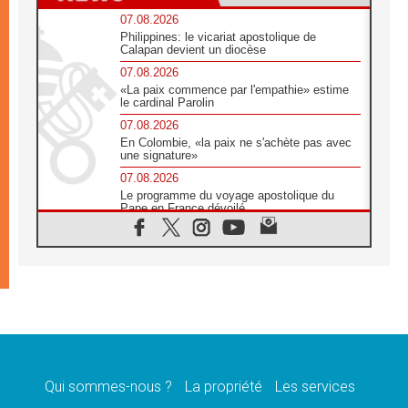
07.08.2026
Philippines: le vicariat apostolique de
Calapan devient un diocèse
07.08.2026
«La paix commence par l'empathie» estime
le cardinal Parolin
07.08.2026
En Colombie, «la paix ne s'achète pas avec
une signature»
07.08.2026
Le programme du voyage apostolique du
Pape en France dévoilé
07.08.2026
1ère Conférence continentale sur l'éducation
catholique en Afrique
07.08.2026
Un logo symbolique pour la venue du Pape
en France
07.08.2026
Cardinal Rossi: «La venue du Pape Léon en
Argentine est un hommage à François»
Qui sommes-nous ?
La propriété
Les services
07.08.2026
Hiroshima et Nagasaki, 81 ans après,