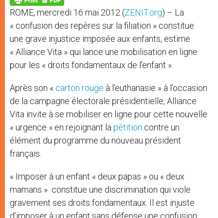
p
e
k
ROME, mercredi 16 mai 2012 (
ZENIT.org
) – La
r
« confusion des repères sur la filiation » constitue
une grave injustice imposée aux enfants, estime
« Alliance Vita » qui lance une mobilisation en ligne
pour les « droits fondamentaux de l’enfant ».
Après son «
carton rouge
à l’euthanasie » à l’occasion
de la campagne électorale présidentielle, Alliance
Vita invite à se mobiliser en ligne pour cette nouvelle
« urgence » en rejoignant la
pétition
contre un
élément du programme du nouveau président
français.
« Imposer à un enfant « deux papas » ou « deux
mamans » constitue une discrimination qui viole
gravement ses droits fondamentaux. Il est injuste
d’imposer à un enfant sans défense une confusion