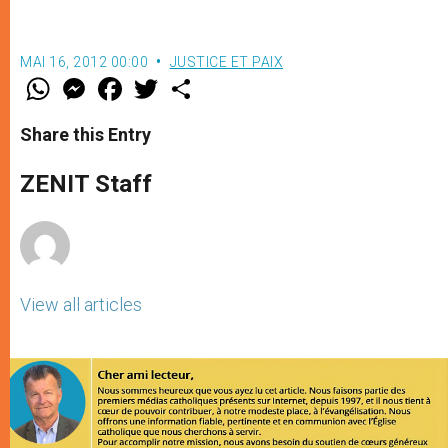
MAI 16, 2012 00:00
JUSTICE ET PAIX
W
M
F
T
S
h
e
a
w
h
a
s
c
i
a
t
s
e
t
r
Share this Entry
s
e
b
t
e
A
n
o
e
p
g
o
r
ZENIT Staff
p
e
k
r
View all articles