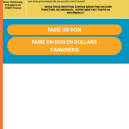
FAIRE UN DON
FAIRE UN DON EN DOLLARS
CANADIENS