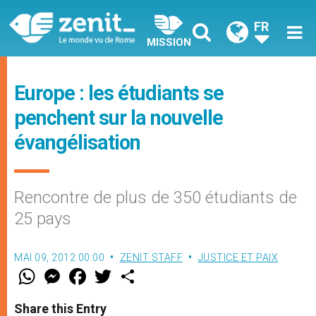
FR
MISSION
Europe : les étudiants se
penchent sur la nouvelle
évangélisation
Rencontre de plus de 350 étudiants de
25 pays
MAI 09, 2012 00:00
ZENIT STAFF
JUSTICE ET PAIX
W
M
F
T
S
h
e
a
w
h
a
s
c
i
a
t
s
e
t
r
Share this Entry
s
e
b
t
e