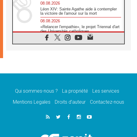
08.08.2026
Léon XIV: Sainte Agathe aide à contempler
la victoire de l'amour sur la mort
08.08.2026
«Relancer l'empathie», le projet Triennal d'art
des Universités catholiques
08.08.2026
Signis 2026, donner la parole aux religieuses
catholiques
08.08.2026
Au Bangladesh, l'Église accompagne les
Dalits sur le chemin de la dignité
07.08.2026
Philippines: le vicariat apostolique de
Calapan devient un diocèse
Qui sommes-nous ?
La propriété
Les services
07.08.2026
Congo-Brazzaville: le 15 août, entre solennité
Mentions Legales
Droits d’auteur
Contactez-nous
de l'Assomption et mémoire nationale
07.08.2026
«La paix commence par l'empathie» estime
le cardinal Parolin
07.08.2026
En Colombie, «la paix ne s'achète pas avec