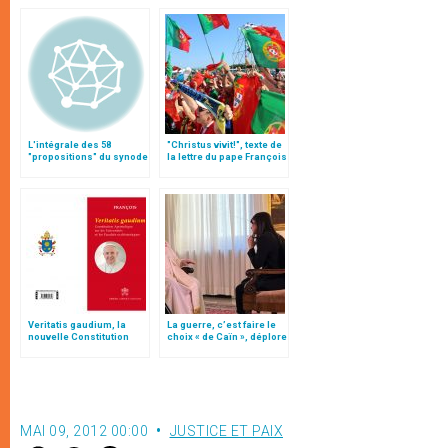
L'intégrale des 58
"Christus vivit!", texte de
"propositions" du synode
la lettre du pape François
aux jeunes du monde
Veritatis gaudium, la
La guerre, c’est faire le
nouvelle Constitution
choix « de Caïn », déplore
pour les études
le pape François
ecclésiastiques
MAI 09, 2012 00:00
JUSTICE ET PAIX