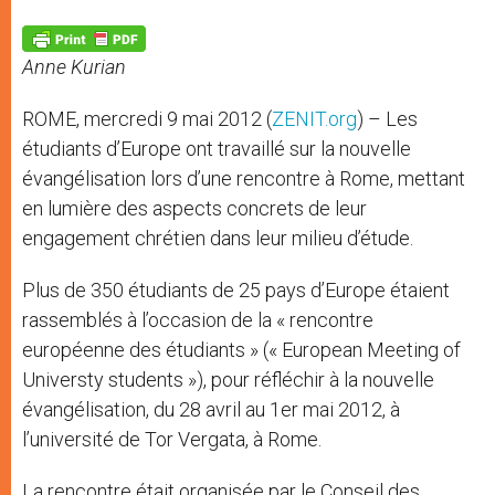
A
n
o
e
p
g
o
r
p
e
k
Anne Kurian
r
ROME, mercredi 9 mai 2012 (
ZENIT.org
) – Les
étudiants d’Europe ont travaillé sur la nouvelle
évangélisation lors d’une rencontre à Rome, mettant
en lumière des aspects concrets de leur
engagement chrétien dans leur milieu d’étude.
Plus de 350 étudiants de 25 pays d’Europe étaient
rassemblés à l’occasion de la « rencontre
européenne des étudiants » (« European Meeting of
Universty students »), pour réfléchir à la nouvelle
évangélisation, du 28 avril au 1er mai 2012, à
l’université de Tor Vergata, à Rome.
La rencontre était organisée par le Conseil des