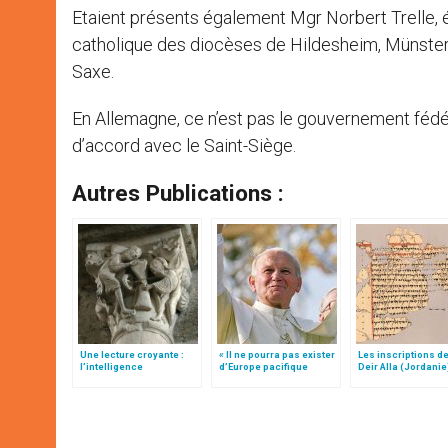
Etaient présents également Mgr Norbert Trelle, 
catholique des diocèses de Hildesheim, Münster e
Saxe.
En Allemagne, ce n’est pas le gouvernement fédér
d’accord avec le Saint-Siège.
Autres Publications :
Une lecture croyante :
« Il ne pourra pas exister
Les inscriptions de
l’intelligence
d’Europe pacifique
Deir Alla (Jordanie
typologique des deux
sans… »: l’Ukraine, dans
Testaments
la vision de Jean-Paul II