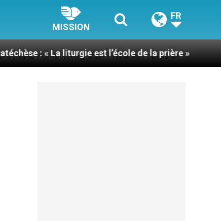
FR
MISSION
iturgie est l’école de la prière »
Une nouvelle c