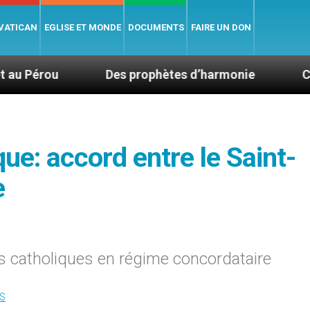
 VATICAN
EGLISE ET MONDE
DOCUMENTS
FAIRE UN DON
Des prophètes d’harmonie
Catéchèse : « La l
e: accord entre le Saint-
e
s catholiques en régime concordataire
S