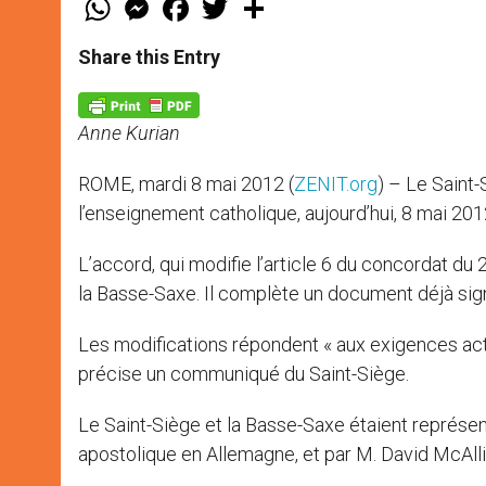
h
e
a
w
h
a
s
c
i
a
t
s
e
t
r
Share this Entry
s
e
b
t
e
A
n
o
e
p
g
o
r
p
e
k
Anne Kurian
r
ROME, mardi 8 mai 2012 (
ZENIT.org
) – Le Saint-
l’enseignement catholique, aujourd’hui, 8 mai 201
L’accord, qui modifie l’article 6 du concordat d
la Basse-Saxe. Il complète un document déjà si
Les modifications répondent « aux exigences act
précise un communiqué du Saint-Siège.
Le Saint-Siège et la Basse-Saxe étaient représ
apostolique en Allemagne, et par M. David McAlli