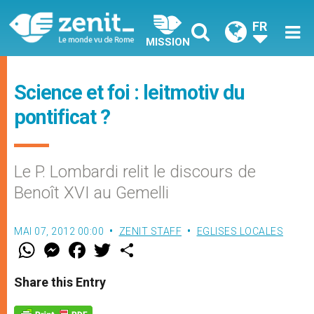
FR
MISSION
Science et foi : leitmotiv du
pontificat ?
Le P. Lombardi relit le discours de
Benoît XVI au Gemelli
MAI 07, 2012 00:00
ZENIT STAFF
EGLISES LOCALES
W
M
F
T
S
h
e
a
w
h
a
s
c
i
a
t
s
e
t
r
Share this Entry
s
e
b
t
e
A
n
o
e
p
g
o
r