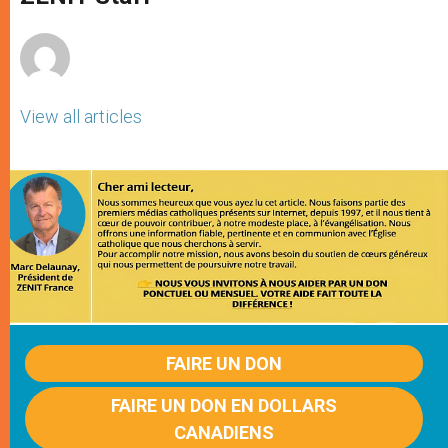
p
e
k
r
View all articles
FAIRE UN DON
FAIRE UN DON EN DOLLARS
CANADIENS