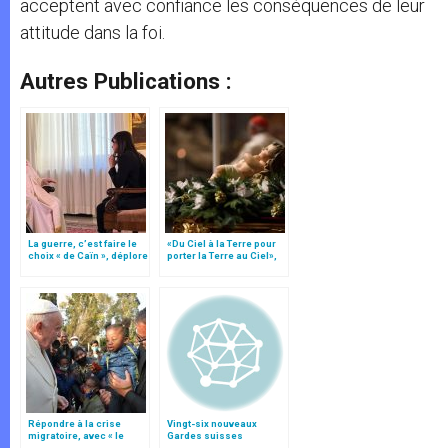
acceptent avec confiance les conséquences de leur
attitude dans la foi.
Autres Publications :
La guerre, c’est faire le
«Du Ciel à la Terre pour
choix « de Caïn », déplore
porter la Terre au Ciel»,
le pape François
par Mgr Francesco Follo
Répondre à la crise
Vingt-six nouveaux
migratoire, avec « le
Gardes suisses
style de l’humanité »!
pontificaux