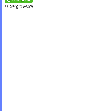
p
e
k
H. Sergio Mora
r