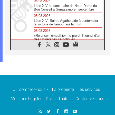
08.08.2026
Léon XIV au sanctuaire de Notre Dame du
Bon Conseil à Genazzano en septembre
08.08.2026
Léon XIV: Sainte Agathe aide à contempler
la victoire de l'amour sur la mort
08.08.2026
«Relancer l'empathie», le projet Triennal d'art
des Universités catholiques
08.08.2026
Signis 2026, donner la parole aux religieuses
catholiques
08.08.2026
Au Bangladesh, l'Église accompagne les
Dalits sur le chemin de la dignité
07.08.2026
Philippines: le vicariat apostolique de
Calapan devient un diocèse
Qui sommes-nous ?
La propriété
Les services
07.08.2026
Congo-Brazzaville: le 15 août, entre solennité
Mentions Legales
Droits d’auteur
Contactez-nous
de l'Assomption et mémoire nationale
07.08.2026
«La paix commence par l'empathie» estime
le cardinal Parolin