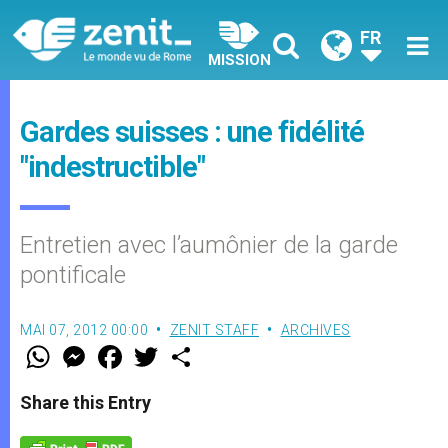
FR
MISSION
Gardes suisses : une fidélité
"indestructible"
Entretien avec l’aumônier de la garde
pontificale
MAI 07, 2012 00:00
ZENIT STAFF
ARCHIVES
W
M
F
T
S
h
e
a
w
h
a
s
c
i
a
t
s
e
t
r
Share this Entry
s
e
b
t
e
A
n
o
e
p
g
o
r