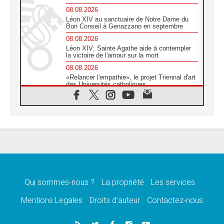
08.08.2026
Léon XIV au sanctuaire de Notre Dame du
Bon Conseil à Genazzano en septembre
08.08.2026
Léon XIV: Sainte Agathe aide à contempler
la victoire de l'amour sur la mort
08.08.2026
«Relancer l'empathie», le projet Triennal d'art
des Universités catholiques
08.08.2026
Signis 2026, donner la parole aux religieuses
catholiques
08.08.2026
Au Bangladesh, l'Église accompagne les
Dalits sur le chemin de la dignité
07.08.2026
Philippines: le vicariat apostolique de
Calapan devient un diocèse
Qui sommes-nous ?
La propriété
Les services
07.08.2026
Congo-Brazzaville: le 15 août, entre solennité
Mentions Legales
Droits d’auteur
Contactez-nous
de l'Assomption et mémoire nationale
07.08.2026
«La paix commence par l'empathie» estime