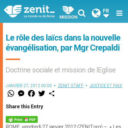
FR
MISSION
Le rôle des laïcs dans la nouvelle
évangélisation, par Mgr Crepaldi
Doctrine sociale et mission de lEglise
JANVIER 27, 2012 00:00
ZENIT STAFF
JUSTICE ET PAIX
W
M
F
T
S
h
e
a
w
h
a
s
c
i
a
t
s
e
t
r
Share this Entry
s
e
b
t
e
A
n
o
e
p
g
o
r
p
e
k
ROME, vendredi 27 janvier 2012 (ZENIT.org) – « Les
r