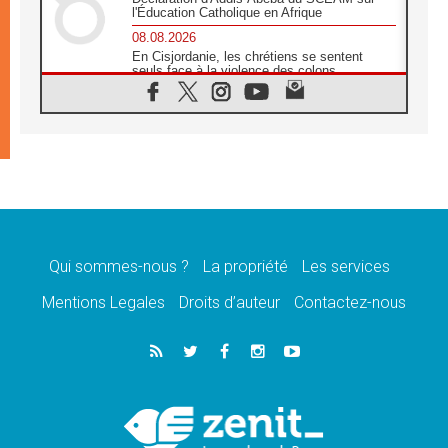
l'Éducation Catholique en Afrique
08.08.2026
En Cisjordanie, les chrétiens se sentent
seuls face à la violence des colons
08.08.2026
Léon XIV au sanctuaire de Notre Dame du
Bon Conseil à Genazzano en septembre
08.08.2026
Léon XIV: Sainte Agathe aide à contempler
la victoire de l'amour sur la mort
08.08.2026
«Relancer l'empathie», le projet Triennal d'art
des Universités catholiques
Qui sommes-nous ?
La propriété
Les services
08.08.2026
Signis 2026, donner la parole aux religieuses
Mentions Legales
Droits d’auteur
Contactez-nous
catholiques
08.08.2026
Au Bangladesh, l'Église accompagne les
Dalits sur le chemin de la dignité
07.08.2026
Philippines: le vicariat apostolique de
Calapan devient un diocèse