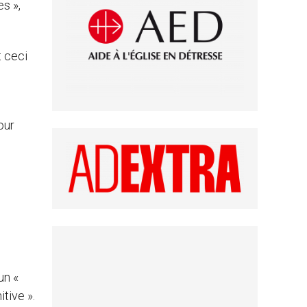
s »,
t ceci
our
un «
tive ».