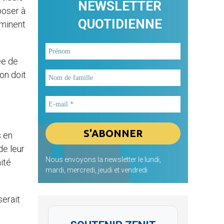
NEWSLETTER
poser à
QUOTIDIENNE
rminent
ée de
on doit
s en
de leur
Nous envoyons la newsletter le lundi,
ité
mardi, mercredi, jeudi et vendredi
serait