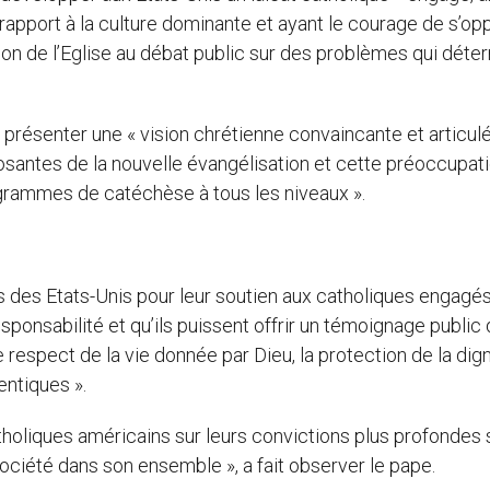
r rapport à la culture dominante et ayant le courage de s’op
ation de l’Eglise au débat public sur des problèmes qui déte
e présenter une « vision chrétienne convaincante et articul
posantes de la nouvelle évangélisation et cette préoccupati
ogrammes de catéchèse à tous les niveaux ».
 des Etats-Unis pour leur soutien aux catholiques engagé
sponsabilité et qu’ils puissent offrir un témoignage public 
respect de la vie donnée par Dieu, la protection de la dign
entiques ».
holiques américains sur leurs convictions plus profondes 
ociété dans son ensemble », a fait observer le pape.