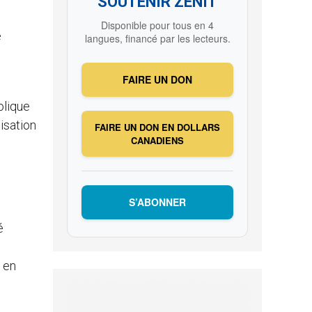
SOUTENIR ZENIT
Disponible pour tous en 4
e
langues, financé par les lecteurs.
FAIRE UN DON
olique
lisation
FAIRE UN DON EN DOLLARS
CANADIENS
S’ABONNER
é
 en