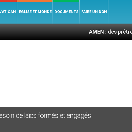
 VATICAN
EGLISE ET MONDE
DOCUMENTS
FAIRE UN DON
AMEN : des prêtres à portée d
 besoin de laïcs formés et engagés