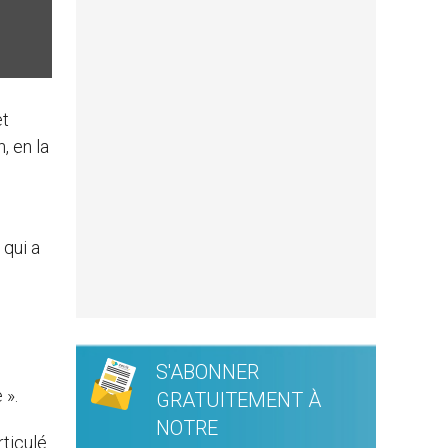
et
, en la
 qui a
S'ABONNER
 ».
GRATUITEMENT À
NOTRE
rticulé