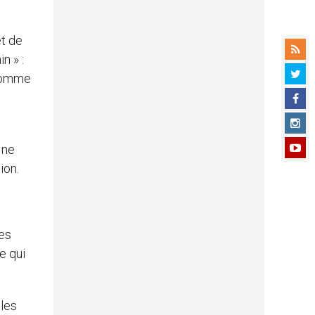
et de
n » :
 comme
 ne
ion.
des
e qui
 les