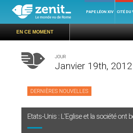
PAPE LÉON XIV
CITÉ DU
EN CE MOMENT
JOUR
Janvier 19th, 2012
DERNIÈRES NOUVELLES
Etats-Unis : L'Eglise et la société ont