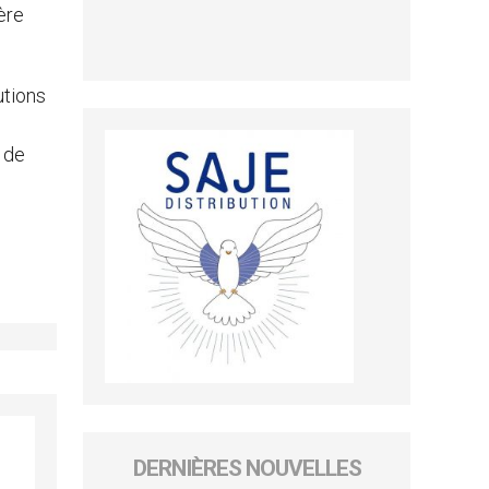
hère
utions
é de
DERNIÈRES NOUVELLES