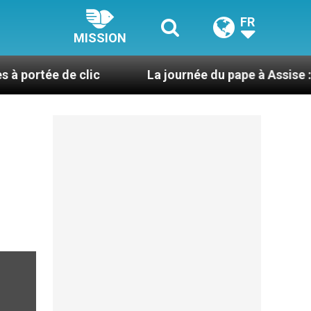
FR
MISSION
e clic
La journée du pape à Assise : « Allons-y ! 