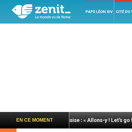
PAPE LÉON XIV
CITÉ DU
ée du pape à Assise : « Allons-y ! Let’s go ! »
Ni
EN CE MOMENT