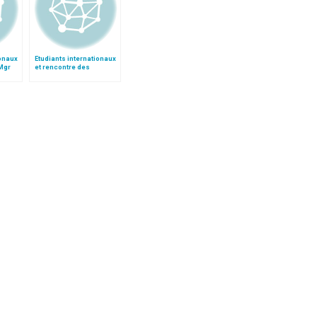
ionaux
Etudiants internationaux
 Mgr
et rencontre des
cultures, par Mgr
Kalathiparambil