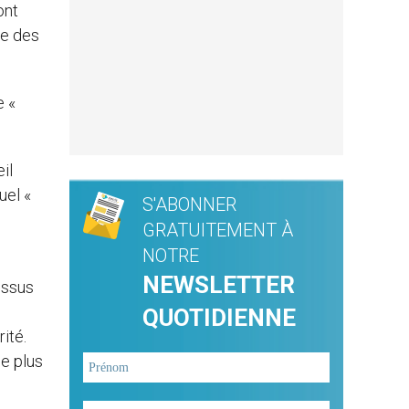
ont
le des
e «
il
uel «
S'ABONNER
GRATUITEMENT À
NOTRE
NEWSLETTER
essus
QUOTIDIENNE
ité.
ne plus