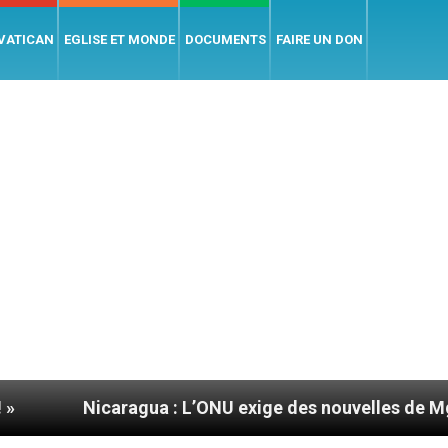
 VATICAN
EGLISE ET MONDE
DOCUMENTS
FAIRE UN DON
caragua : L’ONU exige des nouvelles de Mgr Mata