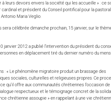
er à leurs devoirs envers la société qui les accueille » : ce s
 cardinal et président du Conseil pontifical pour la pastora
Antonio Maria Veglio.
 sera célébrée dimanche prochain, 15 janvier, sur le thèm
janvier 2012 a publié l’intervention du président du conse
s personnes en déplacement tiré du dernier numéro du mens
ons : « Le phénomène migratoire produit un brassage des
ques sociales, culturelles et religieuses propres. Ce proc
rce qu’il offre aux communautés chrétiennes l’occasion de
dialogue respectueux et le témoignage concret de la solidar
ence chrétienne assoupie » en rappelant à une vie chrétien