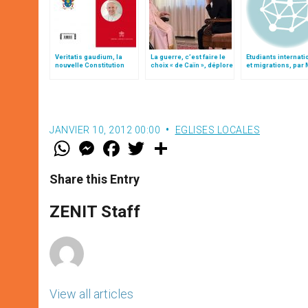
Veritatis gaudium, la
La guerre, c’est faire le
Etudiants internat
nouvelle Constitution
choix « de Caïn », déplore
et migrations, par
pour les études
le pape François
Veglio
ecclésiastiques
JANVIER 10, 2012 00:00
EGLISES LOCALES
W
M
F
T
S
h
e
a
w
h
a
s
c
i
a
t
s
e
t
r
Share this Entry
s
e
b
t
e
A
n
o
e
p
g
o
r
ZENIT Staff
p
e
k
r
View all articles