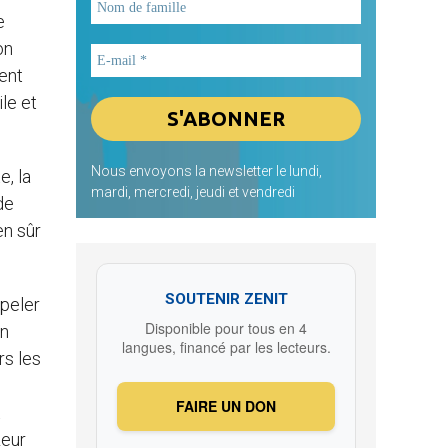
e
on
tent
le et
Nous envoyons la newsletter le lundi,
e, la
mardi, mercredi, jeudi et vendredi
de
en sûr
SOUTENIR ZENIT
ppeler
Disponible pour tous en 4
en
langues, financé par les lecteurs.
rs les
FAIRE UN DON
t
Leur