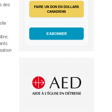
ns des
FAIRE UN DON EN DOLLARS
CANADIENS
elle
S’ABONNER
mbre,
iants
sation