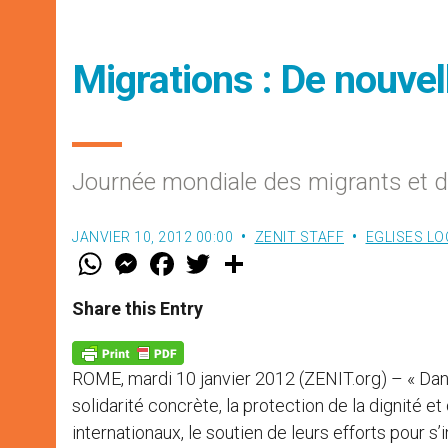
Migrations : De nouvel
Journée mondiale des migrants et des
JANVIER 10, 2012 00:00
ZENIT STAFF
EGLISES LO
W
M
F
T
S
h
e
a
w
h
a
s
c
i
a
t
s
e
t
r
Share this Entry
s
e
b
t
e
A
n
o
e
p
g
o
r
p
e
k
ROME, mardi 10 janvier 2012 (ZENIT.org) – « Dans 
r
solidarité concrète, la protection de la dignité e
internationaux, le soutien de leurs efforts pour s