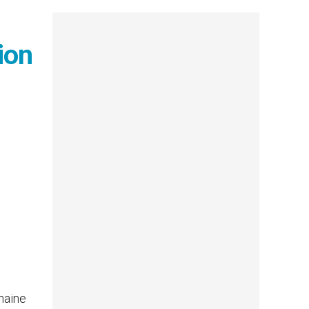
ion
umaine