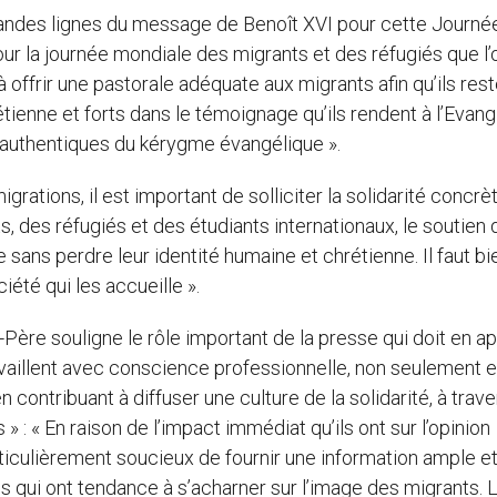
grandes lignes du message de Benoît XVI pour cette Journé
ur la journée mondiale des migrants et des réfugiés que l’
à offrir une pastorale adéquate aux migrants afin qu’ils res
tienne et forts dans le témoignage qu’ils rendent à l’Evangi
authentiques du kérygme évangélique ».
igrations, il est important de solliciter la solidarité concrèt
s, des réfugiés et des étudiants internationaux, le soutien 
e sans perdre leur identité humaine et chrétienne. Il faut bi
iété qui les accueille ».
-Père souligne le rôle important de la presse qui doit en a
travaillent avec conscience professionnelle, non seulement 
 contribuant à diffuser une culture de la solidarité, à trave
 : « En raison de l’impact immédiat qu’ils ont sur l’opinion
ticulièrement soucieux de fournir une information ample e
 qui ont tendance à s’acharner sur l’image des migrants. 