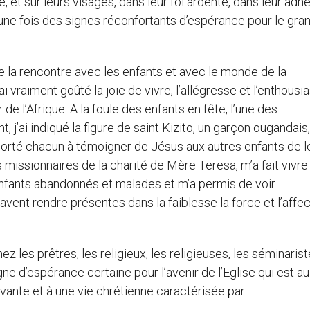
pe, et sur leurs visages, dans leur foi ardente, dans leur adh
re une fois des signes réconfortants d’espérance pour le gra
e la rencontre avec les enfants et avec le monde de la
’ai vraiment goûté la joie de vivre, l’allégresse et l’enthous
de l’Afrique. A la foule des enfants en fête, l’une des
j’ai indiqué la figure de saint Kizito, un garçon ougandais,
i exhorté chacun à témoigner de Jésus aux autres enfants de l
es missionnaires de la charité de Mère Teresa, m’a fait vivre
fants abandonnés et malades et m’a permis de voir
vent rendre présentes dans la faiblesse la force et l’affec
ez les prêtres, les religieux, les religieuses, les séminarist
ne d’espérance certaine pour l’avenir de l’Eglise qui est au
vivante et à une vie chrétienne caractérisée par