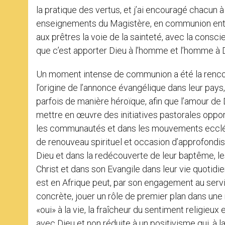
la pratique des vertus, et j’ai encouragé chacun à
enseignements du Magistère, en communion entre 
aux prêtres la voie de la sainteté, avec la consc
que c’est apporter Dieu à l’homme et l’homme à 
Un moment intense de communion a été la rencontr
l’origine de l’annonce évangélique dans leur pay
parfois de manière héroïque, afin que l’amour de D
mettre en œuvre des initiatives pastorales oppor
les communautés et dans les mouvements ecclési
de renouveau spirituel et occasion d’approfondi
Dieu et dans la redécouverte de leur baptême, les
Christ et dans son Evangile dans leur vie quotidie
est en Afrique peut, par son engagement au servi
concrète, jouer un rôle de premier plan dans une n
«oui» à la vie, la fraîcheur du sentiment religieux
avec Dieu et non réduite à un positivisme qui, à la 