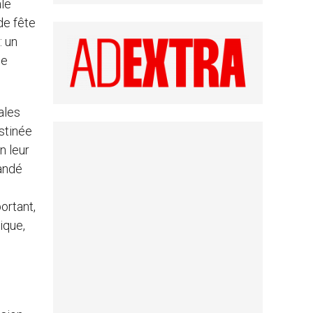
ale
de fête
: un
ue
ales
estinée
n leur
mandé
ortant,
ique,