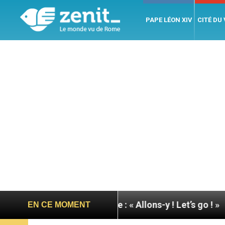
PAPE LÉON XIV
CITÉ DU
 du pape à Assise : « Allons-y ! Let’s go ! »
Nica
EN CE MOMENT