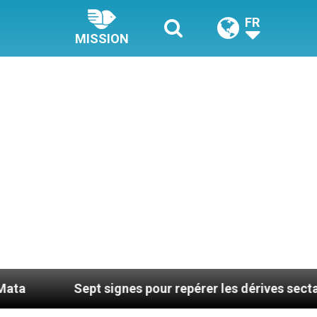
FR
MISSION
Sept signes pour repérer les dérives sectaires du co