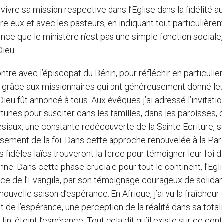
 vivre sa mission respective dans l’Eglise dans la fidélité a
eux et avec les pasteurs, en indiquant tout particulière
ience que le ministère n’est pas une simple fonction sociale
Dieu.
e avec l’épiscopat du Bénin, pour réfléchir en particulier
s, grâce aux missionnaires qui ont généreusement donné leu
ieu fût annoncé à tous. Aux évêques j’ai adressé l’invitatio
tunes pour susciter dans les familles, dans les paroisses,
aux, une constante redécouverte de la Sainte Ecriture, 
ssement de la foi. Dans cette approche renouvelée à la Par
 fidèles laïcs trouveront la force pour témoigner leur foi d
nne. Dans cette phase cruciale pour tout le continent, l’Egl
ce de l’Evangile, par son témoignage courageux de solidar
ouvelle saison d’espérance. En Afrique, j’ai vu la fraîcheur
 et de l’espérance, une perception de la réalité dans sa total
fin, éteint l’espérance. Tout cela dit qu’il existe sur ce con