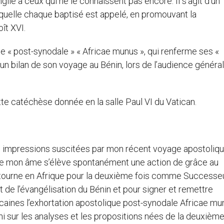
gile à ceux qui ne le connaissent pas encore. Il s’agit d’un
aquelle chaque baptisé est appelé, en promouvant la
oît XVI.
e « post-synodale » « Africae munus », qui renferme ses «
ait un bilan de son voyage au Bénin, lors de l’audience généra
tte catéchèse donnée en la salle Paul VI du Vatican.
 impressions suscitées par mon récent voyage apostoliqu
r. De mon âme s’élève spontanément une action de grâce au
 retourne en Afrique pour la deuxième fois comme Successe
t de l’évangélisation du Bénin et pour signer et remettre
caines l’exhortation apostolique post-synodale Africae mu
i sur les analyses et les propositions nées de la deuxièm