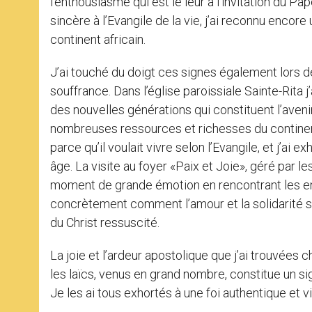
l’enthousiasme qui est le leur à l’invitation du Pa
sincère à l’Evangile de la vie, j’ai reconnu enco
continent africain.
J’ai touché du doigt ces signes également lors d
souffrance. Dans l’église paroissiale Sainte-Rita j
des nouvelles générations qui constituent l’avenir 
nombreuses ressources et richesses du continent, 
parce qu’il voulait vivre selon l’Evangile, et j’a
âge. La visite au foyer «Paix et Joie», géré par l
moment de grande émotion en rencontrant les en
concrètement comment l’amour et la solidarité sa
du Christ ressuscité.
La joie et l’ardeur apostolique que j’ai trouvées ch
les laïcs, venus en grand nombre, constitue un sig
Je les ai tous exhortés à une foi authentique et 