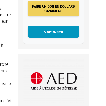
FAIRE UN DON EN DOLLARS
e
CANADIENS
r être
 leur
S’ABONNER
 à
e
arche
 mois,
rmonie.
s: j’ai