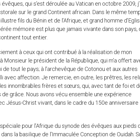
évêques, qui s’est déroulée au Vatican en octobre 2009, j’
pastorale sur le grand Continent africain. Dans le même temps
lustre fils du Bénin et de l’Afrique, et grand homme d’Eglis
vénérée mémoire est plus que jamais vivante dans son pays, q
ontinent tout entier.
ciement à ceux qui ont contribué à la réalisation de mon
 à Monsieur le président de la République, qui m’a offert a
ui de tout le pays; à l’archevêque de Cotonou et aux autres
i avec affection. Je remercie, en outre, les prêtres, les rel
 les innombrables frères et sœurs, qui, avec tant de foi et 
rs de grâce. Nous avons vécu ensemble une expérience
c Jésus-Christ vivant, dans le cadre du 150e anniversaire
 spéciale pour l’Afrique du synode des évêques aux pieds d
 dans la basilique de l’Immaculée Conception de Ouidah. Su