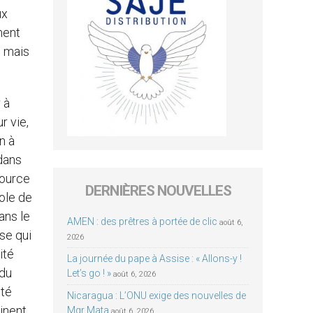
ux
ment
, mais
 à
r vie,
n à
 dans
source
DERNIÈRES NOUVELLES
ole de
ans le
AMEN : des prêtres à portée de clic
août 6,
ise qui
2026
ité
La journée du pape à Assise : « Allons-y !
 du
Let’s go ! »
août 6, 2026
ité
Nicaragua : L’ONU exige des nouvelles de
tinent
Mgr Mata
août 6, 2026