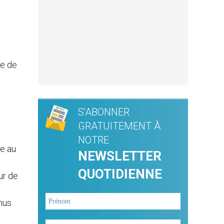
le de
S'ABONNER
GRATUITEMENT À
NOTRE
e au
NEWSLETTER
QUOTIDIENNE
ur de
nus.
e