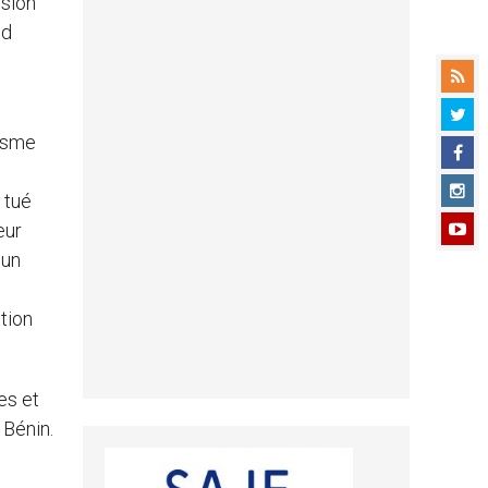
ésion
nd
iasme
 tué
eur
 un
tion
es et
 Bénin.