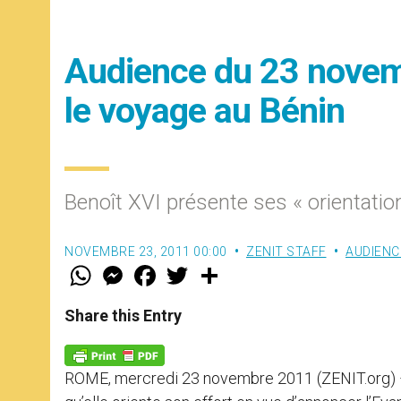
Audience du 23 novem
le voyage au Bénin
Benoît XVI présente ses « orientation
NOVEMBRE 23, 2011 00:00
ZENIT STAFF
AUDIENC
W
M
F
T
S
h
e
a
w
h
a
s
c
i
a
t
s
e
t
r
Share this Entry
s
e
b
t
e
A
n
o
e
p
g
o
r
p
e
k
ROME, mercredi 23 novembre 2011 (ZENIT.org) – 
r