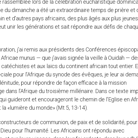
e rassemblée lors de la célébration eucharistique dominic
e du dimanche a été un extraordinaire temps de prière et 
nin et d’autres pays africains, des plus âgés aux plus jeunes
ut unir les générations et sait répondre aux défis de chaq
ration, j’ai remis aux présidents des Conférences épiscop
 Africae munus — que j’avais signée la veille à Ouidah — d
catéchistes et aux laïcs du continent africain tout entier. E
ciale pour l’Afrique du synode des évêques, je leur ai de
lénitude, pour répondre de façon efficace à la mission
ge dans l’Afrique du troisième millénaire. Dans ce texte imp
qui guideront et encourageront le chemin de l’Eglise en Afr
et la «lumière du monde» (Mt 5, 13-14).
 constructeurs de communion, de paix et de solidarité, pour
e Dieu pour l’humanité. Les Africains ont répondu avec