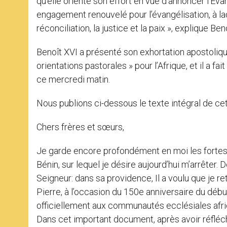
qu’elle oriente son effort en vue d’annoncer l’Evan
engagement renouvelé pour l’évangélisation, à l
réconciliation, la justice et la paix », explique Ben
Benoît XVI a présenté son exhortation apostoliqu
orientations pastorales » pour l’Afrique, et il a f
ce mercredi matin.
Nous publions ci-dessous le texte intégral de ce
Chers frères et sœurs,
Je garde encore profondément en moi les fortes
Bénin, sur lequel je désire aujourd’hui m’arrête
Seigneur: dans sa providence, Il a voulu que je
Pierre, à l’occasion du 150e anniversaire du débu
officiellement aux communautés ecclésiales afri
Dans cet important document, après avoir réfléch