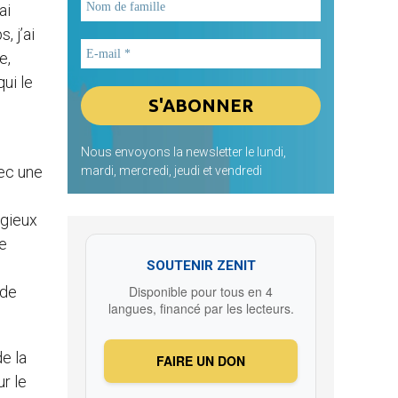
ai
, j’ai
e,
ui le
Nous envoyons la newsletter le lundi,
vec une
mardi, mercredi, jeudi et vendredi
igieux
de
SOUTENIR ZENIT
 de
Disponible pour tous en 4
langues, financé par les lecteurs.
e la
FAIRE UN DON
r le