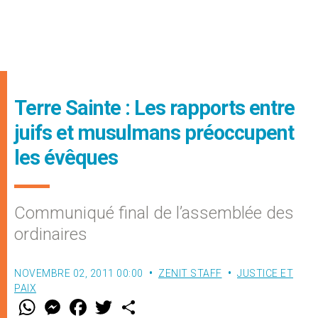
Terre Sainte : Les rapports entre
juifs et musulmans préoccupent
les évêques
Communiqué final de l’assemblée des
ordinaires
NOVEMBRE 02, 2011 00:00
ZENIT STAFF
JUSTICE ET
PAIX
W
M
F
T
S
h
e
a
w
h