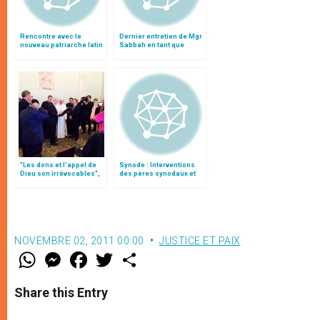
Rencontre avec le
Dernier entretien de Mgr
nouveau patriarche latin
Sabbah en tant que
de Jérusalem
patriarche latin de
Jérusalem
"Les dons et l'appel de
Synode : Interventions
Dieu son irrévocables",
des pères synodaux et
document
des auditeurs (15
octobre)
NOVEMBRE 02, 2011 00:00
JUSTICE ET PAIX
W
M
F
T
S
h
e
a
w
h
a
s
c
i
a
t
s
e
t
r
Share this Entry
s
e
b
t
e
A
n
o
e