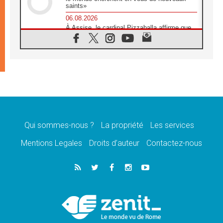
saints»
06.08.2026
À Assise, le cardinal Pizzaballa affirme que
«les chrétiens veulent la paix»
06.08.2026
Au Mexique, le cardinal Parolin invite à être
aux côtés des marginalisées
06.08.2026
À Assise, le Pape invite les jeunes à
«construire la civilisation de l'amour»
05.08.2026
La visite du Pape en Argentine portera «un
message de paix et de dignité humaine»
Qui sommes-nous ?
La propriété
Les services
05.08.2026
Mentions Legales
Droits d’auteur
Contactez-nous
«La visite du Pape en Uruguay renforcera
l'espérance» affirme Mgr Tróccoli
05.08.2026
Le nonce en Ukraine: «Il est inquiétant
d'entendre ceux qui bénissent la guerre»
05.08.2026
Léon XIV au Pérou, une lueur d'espoir pour
un peuple en quête de paix