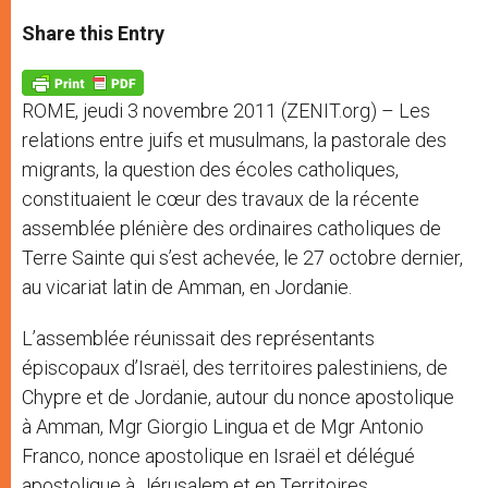
a
s
c
i
a
t
s
e
t
r
Share this Entry
s
e
b
t
e
A
n
o
e
p
g
o
r
p
e
k
ROME, jeudi 3 novembre 2011 (ZENIT.org) – Les
r
relations entre juifs et musulmans, la pastorale des
migrants, la question des écoles catholiques,
constituaient le cœur des travaux de la récente
assemblée plénière des ordinaires catholiques de
Terre Sainte qui s’est achevée, le 27 octobre dernier,
au vicariat latin de Amman, en Jordanie.
L’assemblée réunissait des représentants
épiscopaux d’Israël, des territoires palestiniens, de
Chypre et de Jordanie, autour du nonce apostolique
à Amman, Mgr Giorgio Lingua et de Mgr Antonio
Franco, nonce apostolique en Israël et délégué
apostolique à Jérusalem et en Territoires