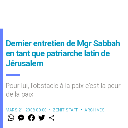
Dernier entretien de Mgr Sabbah
en tant que patriarche latin de
Jérusalem
Pour lui, l’obstacle à la paix c’est la peur
de la paix
MARS 21, 2008 00:00
ZENIT STAFF
ARCHIVES
W
M
F
T
S
h
e
a
w
h
a
s
c
i
a