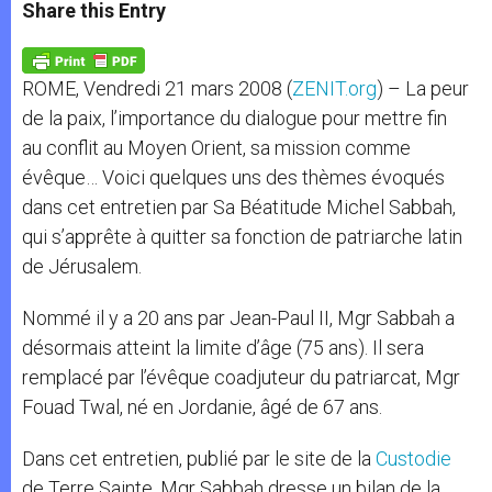
t
s
e
t
r
Share this Entry
s
e
b
t
e
A
n
o
e
p
g
o
r
p
e
k
ROME, Vendredi 21 mars 2008 (
ZENIT.org
) – La peur
r
de la paix, l’importance du dialogue pour mettre fin
au conflit au Moyen Orient, sa mission comme
évêque… Voici quelques uns des thèmes évoqués
dans cet entretien par Sa Béatitude Michel Sabbah,
qui s’apprête à quitter sa fonction de patriarche latin
de Jérusalem.
Nommé il y a 20 ans par Jean-Paul II, Mgr Sabbah a
désormais atteint la limite d’âge (75 ans). Il sera
remplacé par l’évêque coadjuteur du patriarcat, Mgr
Fouad Twal, né en Jordanie, âgé de 67 ans.
Dans cet entretien, publié par le site de la
Custodie
de Terre Sainte, Mgr Sabbah dresse un bilan de la