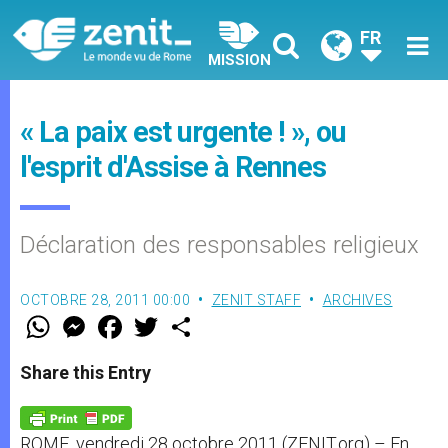
FR
MISSION
« La paix est urgente ! », ou
l'esprit d'Assise à Rennes
Déclaration des responsables religieux
OCTOBRE 28, 2011 00:00
ZENIT STAFF
ARCHIVES
W
M
F
T
S
h
e
a
w
h
a
s
c
i
a
t
s
e
t
r
Share this Entry
s
e
b
t
e
A
n
o
e
p
g
o
r
p
e
k
ROME, vendredi 28 octobre 2011 (ZENIT.org) – En
r