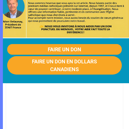
FAIRE UN DON
FAIRE UN DON EN DOLLARS
CANADIENS