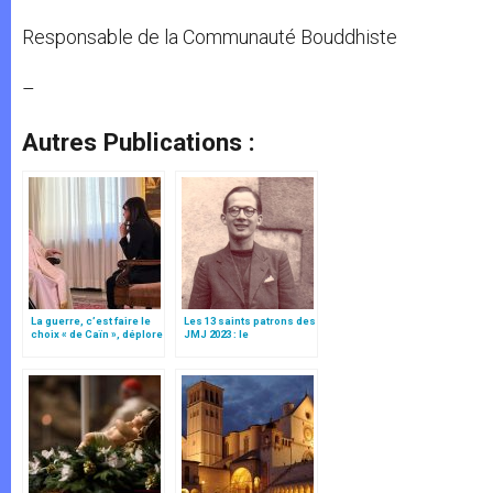
Responsable de la Communauté Bouddhiste
–
Autres Publications :
La guerre, c’est faire le
Les 13 saints patrons des
choix « de Caïn », déplore
JMJ 2023 : le
le pape François
bienheureux Marcel
Callo