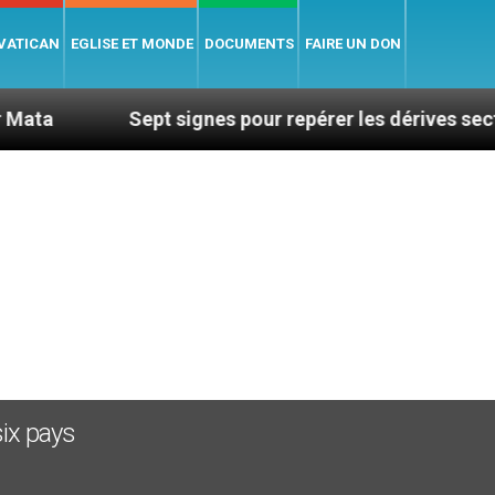
 VATICAN
EGLISE ET MONDE
DOCUMENTS
FAIRE UN DON
Sept signes pour repérer les dérives sectaires du 
1
six pays