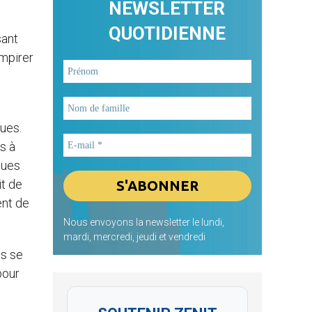
NEWSLETTER
QUOTIDIENNE
sant
empirer
ues.
s à
ques
it de
ent de
Nous envoyons la newsletter le lundi,
mardi, mercredi, jeudi et vendredi
es se
pour