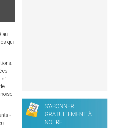
é au
des qui
tions.
vées
» :
 de
inoise
S'ABONNER
GRATUITEMENT À
nts -
NOTRE
en