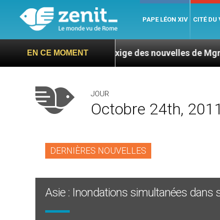
PAPE LÉON XIV
CITÉ DU
caragua : L’ONU exige des nouvelles de Mgr Mata
EN CE MOMENT
JOUR
Octobre 24th, 201
DERNIÈRES NOUVELLES
Asie : Inondations simultanées dans 