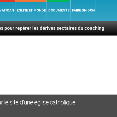
 VATICAN
EGLISE ET MONDE
DOCUMENTS
FAIRE UN DON
érer les dérives sectaires du coaching
La plus b
1
 le site d’une église catholique