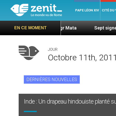
PAPE LÉON XIV
CITÉ DU
es nouvelles de Mgr Mata
Sept signes pour rep
EN CE MOMENT
JOUR
Octobre 11th, 201
DERNIÈRES NOUVELLES
Inde : Un drapeau hindouiste planté sur