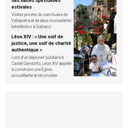
ses haltes spirituelles
estivales
Visites privées du sanctuaire de
Vallepietra et de deux monastères
bénédictins à Subiaco
Léon XIV : « Une soif de
justice, une soif de charité
authentique »
Lors d’un déjeuner solidaire à
Castel Gandolfo, Léon XIV appelle
à construire une Église
accueillante et réconciliée