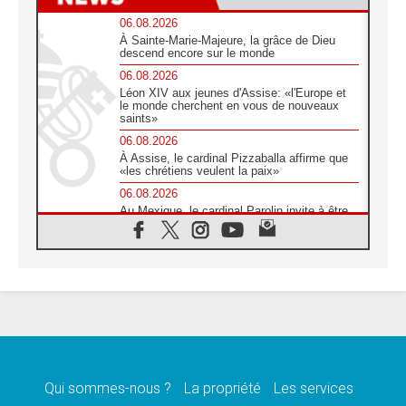
06.08.2026
À Sainte-Marie-Majeure, la grâce de Dieu
descend encore sur le monde
06.08.2026
Léon XIV aux jeunes d'Assise: «l'Europe et
le monde cherchent en vous de nouveaux
saints»
06.08.2026
À Assise, le cardinal Pizzaballa affirme que
«les chrétiens veulent la paix»
06.08.2026
Au Mexique, le cardinal Parolin invite à être
aux côtés des marginalisées
06.08.2026
À Assise, le Pape invite les jeunes à
«construire la civilisation de l'amour»
05.08.2026
La visite du Pape en Argentine portera «un
message de paix et de dignité humaine»
05.08.2026
«La visite du Pape en Uruguay renforcera
l'espérance» affirme Mgr Tróccoli
Qui sommes-nous ?
La propriété
Les services
05.08.2026