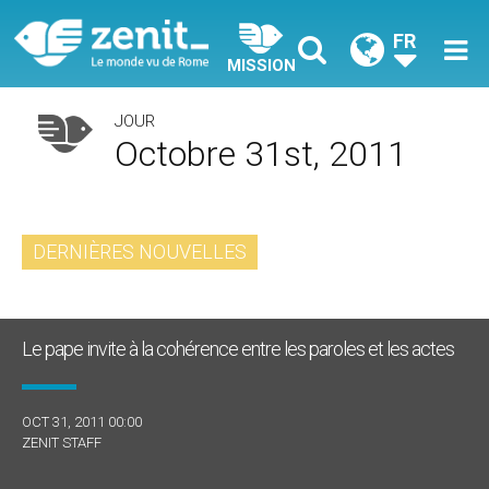
FR
MISSION
JOUR
Octobre 31st, 2011
DERNIÈRES NOUVELLES
Le pape invite à la cohérence entre les paroles et les actes
OCT 31, 2011 00:00
ZENIT STAFF