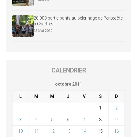
20 000 participants au pèlerinage de Pentecôte
à Chartres
22 Mai 2026
CALENDRIER
octobre 2011
L
M
M
J
V
S
D
1
2
3
4
5
6
7
8
9
10
11
12
13
14
15
16