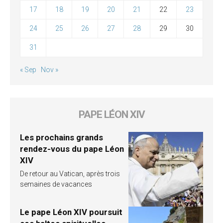
17
18
19
20
21
22
23
24
25
26
27
28
29
30
31
« Sep
Nov »
PAPE LÉON XIV
Les prochains grands
rendez-vous du pape Léon
XIV
De retour au Vatican, après trois
semaines de vacances
Le pape Léon XIV poursuit