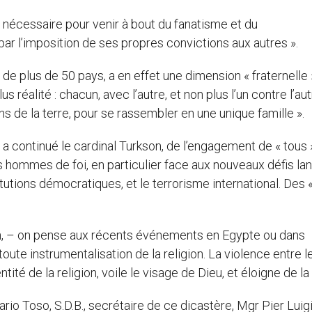
ion nécessaire pour venir à bout du fanatisme et du
par l’imposition de ses propres convictions aux autres ».
e plus de 50 pays, a en effet une dimension « fraternelle 
s réalité : chacun, avec l’autre, et non plus l’un contre l’aut
s de la terre, pour se rassembler en une unique famille ».
 a continué le cardinal Turkson, de l’engagement de « tous 
hommes de foi, en particulier face aux nouveaux défis la
tutions démocratiques, et le terrorisme international. Des 
éen, – on pense aux récents événements en Egypte ou dans
toute instrumentalisation de la religion. La violence entre l
tité de la religion, voile le visage de Dieu, et éloigne de la f
o Toso, S.D.B., secrétaire de ce dicastère, Mgr Pier Luig