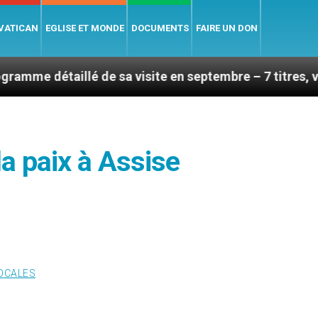
 VATICAN
EGLISE ET MONDE
DOCUMENTS
FAIRE UN DON
lé de sa visite en septembre – 7 titres, vendredi 7 aoû
la paix à Assise
LOCALES