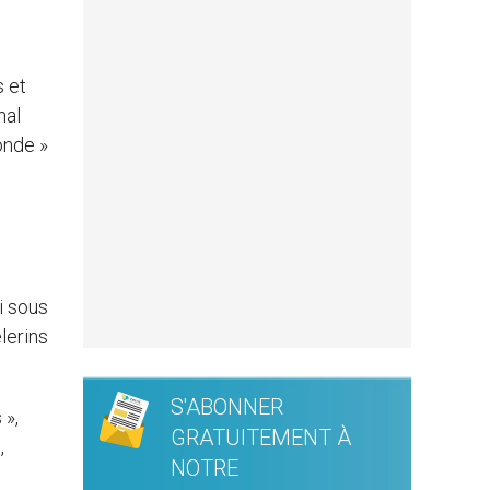
s et
nal
onde »
i sous
èlerins
S'ABONNER
 »,
GRATUITEMENT À
,
NOTRE