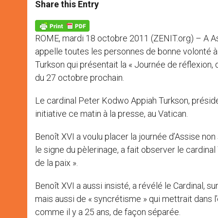
t
s
e
t
r
Share this Entry
s
e
b
t
e
A
n
o
e
p
g
o
r
p
e
k
ROME, mardi 18 octobre 2011 (ZENIT.org) – A Assis
r
appelle toutes les personnes de bonne volonté à s
Turkson qui présentait la « Journée de réflexion, 
du 27 octobre prochain.
Le cardinal Peter Kodwo Appiah Turkson, présiden
initiative ce matin à la presse, au Vatican.
Benoît XVI a voulu placer la journée d’Assise non
le signe du pèlerinage, a fait observer le cardinal
de la paix ».
Benoît XVI a aussi insisté, a révélé le Cardinal, s
mais aussi de « syncrétisme » qui mettrait dans l’
comme il y a 25 ans, de façon séparée.