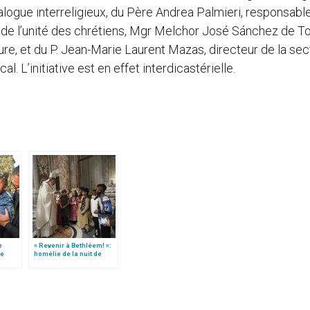
ialogue interreligieux, du Père Andrea Palmieri, responsable
n de l’unité des chrétiens, Mgr Melchor José Sánchez de T
ure, et du P. Jean-Marie Laurent Mazas, directeur de la sec
l. L’initiative est en effet interdicastérielle.
e
« Revenir à Bethléem! »:
le
homélie de la nuit de
 »!
Noël (texte complet)