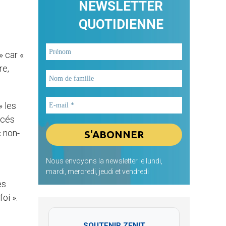
NEWSLETTER
QUOTIDIENNE
» car «
re,
» les
ncés
« non-
Nous envoyons la newsletter le lundi,
mardi, mercredi, jeudi et vendredi
es
oi ».
i
SOUTENIR ZENIT