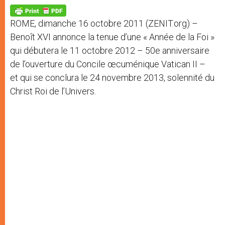
A
n
o
e
p
g
o
r
p
e
k
ROME, dimanche 16 octobre 2011 (ZENIT.org) –
r
Benoît XVI annonce la tenue d’une « Année de la Foi »
qui débutera le 11 octobre 2012 – 50e anniversaire
de l’ouverture du Concile œcuménique Vatican II –
et qui se conclura le 24 novembre 2013, solennité du
Christ Roi de l’Univers.