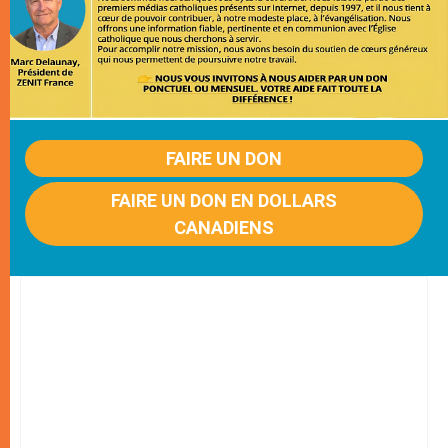
FAIRE UN DON
FAIRE UN DON EN DOLLARS
CANADIENS