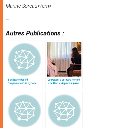
Marine Soreau</em>
–
Autres Publications :
L'intégrale des 58
La guerre, c’est faire le choix
"propositions" du synode
« de Caïn », déplore le pape
François