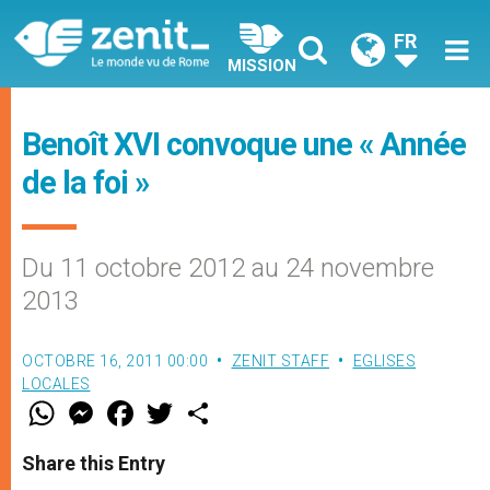
FR
MISSION
Benoît XVI convoque une « Année
de la foi »
Du 11 octobre 2012 au 24 novembre
2013
OCTOBRE 16, 2011 00:00
ZENIT STAFF
EGLISES
LOCALES
W
M
F
T
S
h
e
a
w
h
a
s
c
i
a
t
s
e
t
r
Share this Entry
s
e
b
t
e