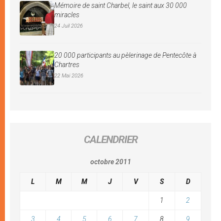
Mémoire de saint Charbel, le saint aux 30 000
miracles
24 Juil 2026
20 000 participants au pèlerinage de Pentecôte à
Chartres
22 Mai 2026
CALENDRIER
octobre 2011
L
M
M
J
V
S
D
1
2
3
4
5
6
7
8
9