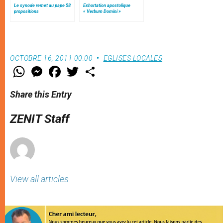
Le synode remet au pape 58
Exhortation apostolique
propositions
« Verbum Domini »
OCTOBRE 16, 2011 00:00
EGLISES LOCALES
W
M
F
T
S
h
e
a
w
h
a
s
c
i
a
t
s
e
t
r
Share this Entry
s
e
b
t
e
A
n
o
e
p
g
o
r
ZENIT Staff
p
e
k
r
View all articles