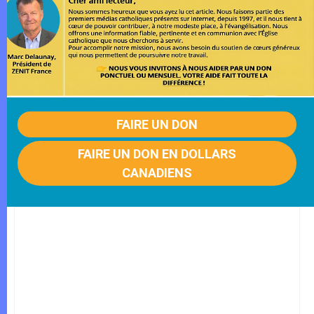
FAIRE UN DON
FAIRE UN DON EN DOLLARS
CANADIENS