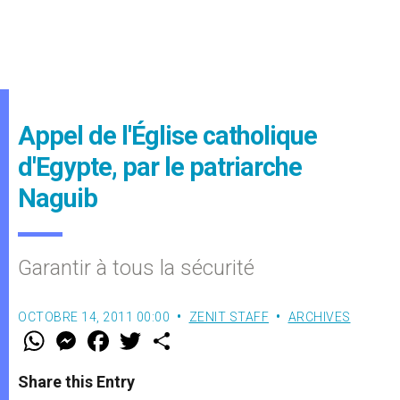
Appel de l'Église catholique
d'Egypte, par le patriarche
Naguib
Garantir à tous la sécurité
OCTOBRE 14, 2011 00:00
ZENIT STAFF
ARCHIVES
W
M
F
T
S
h
e
a
w
h
a
s
c
i
a
t
s
e
t
r
Share this Entry
s
e
b
t
e