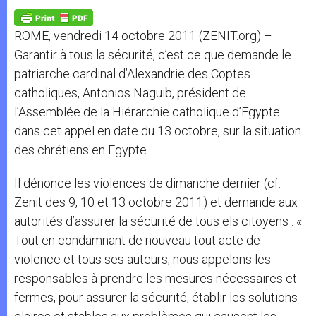
A
n
o
e
p
g
o
r
p
e
k
ROME, vendredi 14 octobre 2011 (ZENIT.org) –
r
Garantir à tous la sécurité, c’est ce que demande le
patriarche cardinal d’Alexandrie des Coptes
catholiques, Antonios Naguib, président de
l’Assemblée de la Hiérarchie catholique d’Egypte
dans cet appel en date du 13 octobre, sur la situation
des chrétiens en Egypte.
Il dénonce les violences de dimanche dernier (cf.
Zenit des 9, 10 et 13 octobre 2011) et demande aux
autorités d’assurer la sécurité de tous els citoyens : «
Tout en condamnant de nouveau tout acte de
violence et tous ses auteurs, nous appelons les
responsables à prendre les mesures nécessaires et
fermes, pour assurer la sécurité, établir les solutions