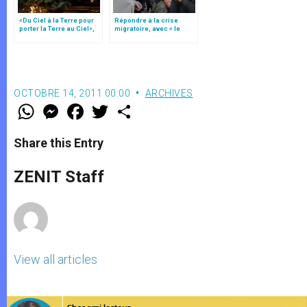
«Du Ciel à la Terre pour
Répondre à la crise
porter la Terre au Ciel»,
migratoire, avec « le
par Mgr Francesco Follo
style de l’humanité »!
(texte complet)
OCTOBRE 14, 2011 00:00
ARCHIVES
W
M
F
T
S
h
e
a
w
h
a
s
c
i
a
t
s
e
t
r
Share this Entry
s
e
b
t
e
A
n
o
e
p
g
o
r
ZENIT Staff
p
e
k
r
View all articles