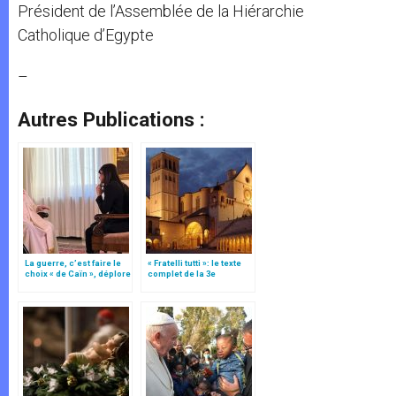
Président de l’Assemblée de la Hiérarchie
Catholique d’Egypte
–
Autres Publications :
La guerre, c’est faire le
« Fratelli tutti »: le texte
choix « de Caïn », déplore
complet de la 3e
le pape François
encyclique du pape
François