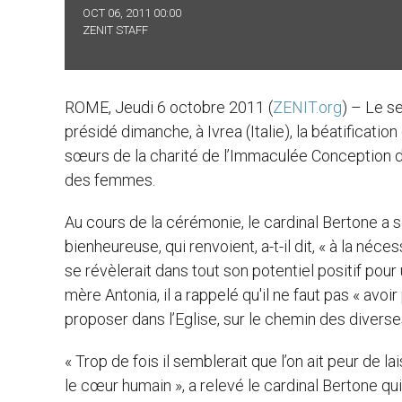
OCT 06, 2011 00:00
ZENIT STAFF
ROME, Jeudi 6 octobre 2011 (
ZENIT.org
) – Le se
présidé dimanche, à Ivrea (Italie), la béatificat
sœurs de la charité de l’Immaculée Conception d’I
des femmes.
Au cours de la cérémonie, le cardinal Bertone a 
bienheureuse, qui renvoient, a-t-il dit, « à la né
se révèlerait dans tout son potentiel positif pou
mère Antonia, il a rappelé qu'il ne faut pas « av
proposer dans l’Eglise, sur le chemin des diverse
« Trop de fois il semblerait que l’on ait peur de l
le cœur humain », a relevé le cardinal Bertone qui