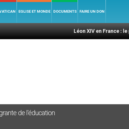
 VATICAN
EGLISE ET MONDE
DOCUMENTS
FAIRE UN DON
Léon XIV en France : le programme 
égrante de l'éducation