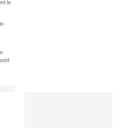
ent le
us
en
 sont
,