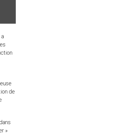
 a
des
uction
gieuse
tion de
e
 dans
er »