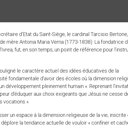
crétaire d’Etat du Saint-Siège, le cardinal Tarcisio Bertone,
ion de mère Antonia Maria Verna (1773-1838). La fondatrice 
vrea, fut, en son temps, un point de référence pour l’instr
souligné le caractère actuel des idées éducatives de la
cessité fondamentale d’avoir des écoles où la dimension reli
r un développement pleinement humain ». Reprenant l’invita
oir peur d’éduquer aux choix exigeants que Jésus ne cesse d
s vocations ».
aisser un espace à la dimension religieuse de la vie, inscrite
 déplore la tendance actuelle de vouloir « confiner et cach