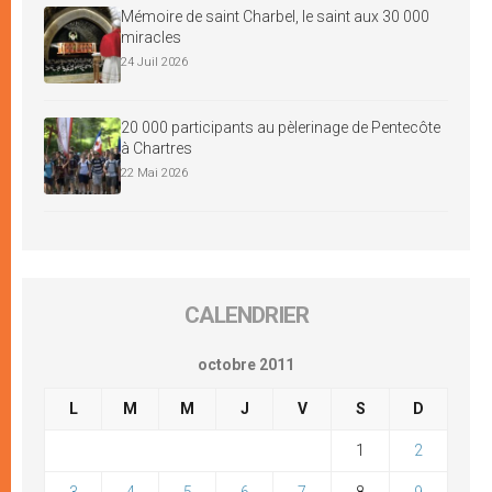
Mémoire de saint Charbel, le saint aux 30 000
miracles
24 Juil 2026
20 000 participants au pèlerinage de Pentecôte
à Chartres
22 Mai 2026
CALENDRIER
octobre 2011
L
M
M
J
V
S
D
1
2
3
4
5
6
7
8
9