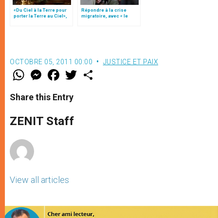
«Du Ciel à la Terre pour
Répondre à la crise
porter la Terre au Ciel»,
migratoire, avec « le
par Mgr Francesco Follo
style de l’humanité »!
(texte complet)
OCTOBRE 05, 2011 00:00
JUSTICE ET PAIX
W
M
F
T
S
h
e
a
w
h
a
s
c
i
a
t
s
e
t
r
Share this Entry
s
e
b
t
e
A
n
o
e
p
g
o
r
ZENIT Staff
p
e
k
r
View all articles