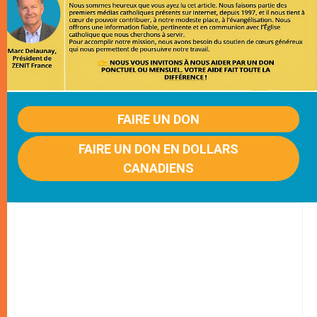
FAIRE UN DON
FAIRE UN DON EN DOLLARS
CANADIENS