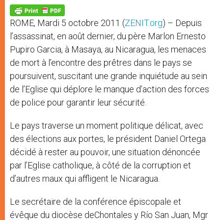
A
n
o
e
p
g
o
r
p
e
k
ROME, Mardi 5 octobre 2011 (
ZENIT.org
) – Depuis
r
l’assassinat, en août dernier, du père Marlon Ernesto
Pupiro Garcia, à Masaya, au Nicaragua, les menaces
de mort à l’encontre des prêtres dans le pays se
poursuivent, suscitant une grande inquiétude au sein
de l’Eglise qui déplore le manque d’action des forces
de police pour garantir leur sécurité.
Le pays traverse un moment politique délicat, avec
des élections aux portes, le président Daniel Ortega
décidé à rester au pouvoir, une situation dénoncée
par l’Eglise catholique, à côté de la corruption et
d’autres maux qui affligent le Nicaragua.
Le secrétaire de la conférence épiscopale et
évêque du diocèse deChontales y Río San Juan, Mgr