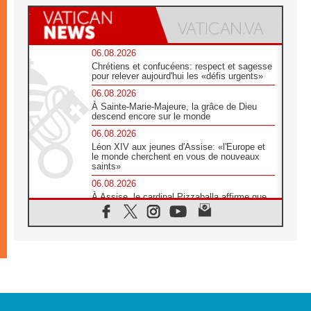
06.08.2026
Chrétiens et confucéens: respect et sagesse
pour relever aujourd'hui les «défis urgents»
06.08.2026
À Sainte-Marie-Majeure, la grâce de Dieu
descend encore sur le monde
06.08.2026
Léon XIV aux jeunes d'Assise: «l'Europe et
le monde cherchent en vous de nouveaux
saints»
06.08.2026
À Assise, le cardinal Pizzaballa affirme que
«les chrétiens veulent la paix»
06.08.2026
Au Mexique, le cardinal Parolin invite à être
aux côtés des marginalisées
06.08.2026
À Assise, le Pape invite les jeunes à
«construire la civilisation de l'amour»
05.08.2026