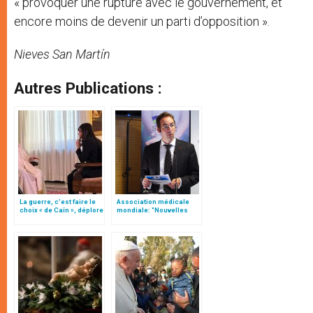
« provoquer une rupture avec le gouvernement, et
encore moins de devenir un parti d’opposition ».
Nieves San Martín
Autres Publications :
La guerre, c’est faire le
Association médicale
choix « de Caïn », déplore
mondiale: "Nouvelles
le pape François
menaces sur la clause
de conscience"