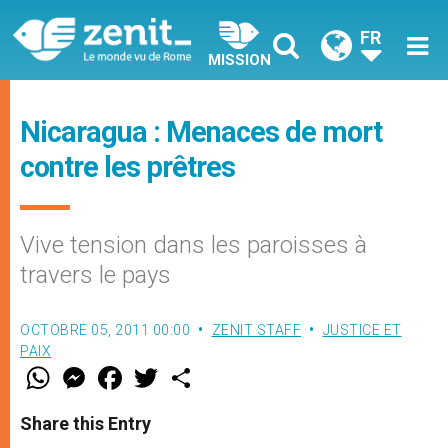
FR
MISSION
Nicaragua : Menaces de mort
contre les prêtres
Vive tension dans les paroisses à
travers le pays
OCTOBRE 05, 2011 00:00
ZENIT STAFF
JUSTICE ET
PAIX
W
M
F
T
S
h
e
a
w
h
a
s
c
i
a
t
s
e
t
r
Share this Entry
s
e
b
t
e