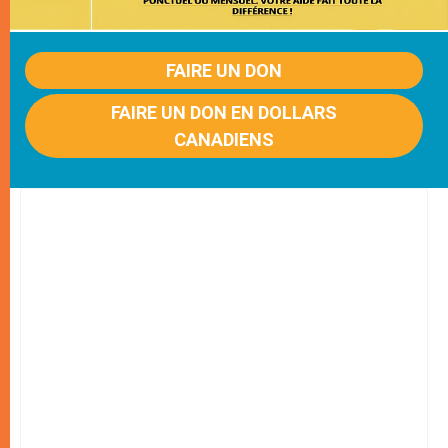
FAIRE UN DON
FAIRE UN DON EN DOLLARS
CANADIENS