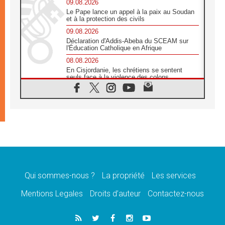
09.08.2026
Le Pape lance un appel à la paix au Soudan
et à la protection des civils
09.08.2026
Déclaration d'Addis-Abeba du SCEAM sur
l'Éducation Catholique en Afrique
08.08.2026
En Cisjordanie, les chrétiens se sentent
seuls face à la violence des colons
08.08.2026
Léon XIV au sanctuaire de Notre Dame du
Bon Conseil à Genazzano en septembre
08.08.2026
Léon XIV: Sainte Agathe aide à contempler
la victoire de l'amour sur la mort
08.08.2026
«Relancer l'empathie», le projet Triennal d'art
des Universités catholiques
Qui sommes-nous ?
La propriété
Les services
08.08.2026
Signis 2026, donner la parole aux religieuses
Mentions Legales
Droits d’auteur
Contactez-nous
catholiques
08.08.2026
Au Bangladesh, l'Église accompagne les
Dalits sur le chemin de la dignité