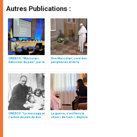
Autres Publications :
UNESCO: "Mazzolari,
Don Mazzolari, curé des
bâtisseur de paix", par le
périphéries et de la
card. Parolin
miséricorde
UNESCO: "Le message et
La guerre, c’est faire le
l’action de paix de don
choix « de Caïn », déplore
Primo Mazzolari (1890-
le pape François
1959)"