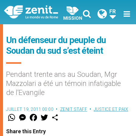
FR
MISSION
Un défenseur du peuple du
Soudan du sud s’est éteint
Pendant trente ans au Soudan, Mgr
Mazzolari a été un témoin infatigable
de l’Evangile
JUILLET 19, 2011 00:00
ZENIT STAFF
JUSTICE ET PAIX
W
M
F
T
S
h
e
a
w
h
a
s
c
i
a
t
s
e
t
r
Share this Entry
s
e
b
t
e