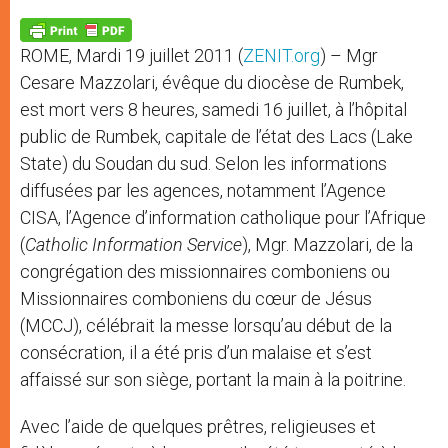
A
n
o
e
p
g
o
r
p
e
k
ROME, Mardi 19 juillet 2011 (
ZENIT.org
) – Mgr
r
Cesare Mazzolari, évêque du diocèse de Rumbek,
est mort vers 8 heures, samedi 16 juillet, à l’hôpital
public de Rumbek, capitale de l’état des Lacs (Lake
State) du Soudan du sud. Selon les informations
diffusées par les agences, notamment l’Agence
CISA, l’Agence d’information catholique pour l’Afrique
(
Catholic Information Service
), Mgr. Mazzolari, de la
congrégation des missionnaires comboniens ou
Missionnaires comboniens du cœur de Jésus
(MCCJ), célébrait la messe lorsqu’au début de la
consécration, il a été pris d’un malaise et s’est
affaissé sur son siège, portant la main à la poitrine.
Avec l’aide de quelques prêtres, religieuses et