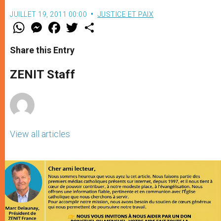
JUILLET 19, 2011 00:00
JUSTICE ET PAIX
W
M
F
T
S
h
e
a
w
h
a
s
c
i
a
t
s
e
t
r
Share this Entry
s
e
b
t
e
A
n
o
e
p
g
o
r
ZENIT Staff
p
e
k
r
View all articles