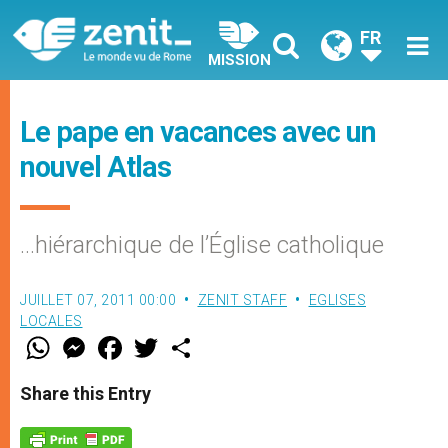
FR
MISSION
Le pape en vacances avec un
nouvel Atlas
…hiérarchique de l’Église catholique
JUILLET 07, 2011 00:00
ZENIT STAFF
EGLISES
LOCALES
W
M
F
T
S
h
e
a
w
h
a
s
c
i
a
t
s
e
t
r
Share this Entry
s
e
b
t
e
A
n
o
e
p
g
o
r