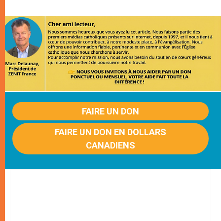
FAIRE UN DON
FAIRE UN DON EN DOLLARS
CANADIENS