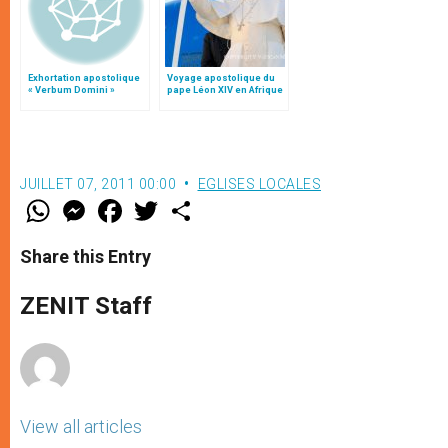
Exhortation apostolique
Voyage apostolique du
« Verbum Domini »
pape Léon XIV en Afrique
JUILLET 07, 2011 00:00
EGLISES LOCALES
W
M
F
T
S
h
e
a
w
h
a
s
c
i
a
t
s
e
t
r
Share this Entry
s
e
b
t
e
A
n
o
e
p
g
o
r
ZENIT Staff
p
e
k
r
View all articles