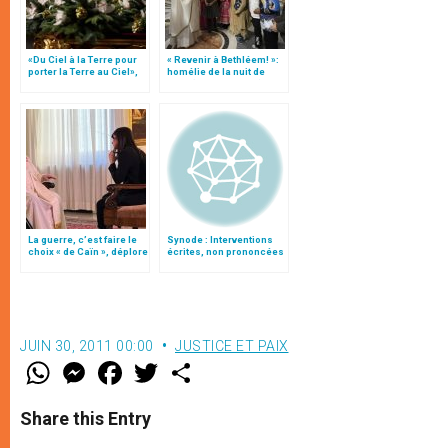
«Du Ciel à la Terre pour
« Revenir à Bethléem! »:
porter la Terre au Ciel»,
homélie de la nuit de
par Mgr Francesco Follo
Noël (texte complet)
La guerre, c’est faire le
Synode : Interventions
choix « de Caïn », déplore
écrites, non prononcées
le pape François
en salle
JUIN 30, 2011 00:00
JUSTICE ET PAIX
W
M
F
T
S
h
e
a
w
h
a
s
c
i
a
t
s
e
t
r
Share this Entry
s
e
b
t
e
A
n
o
e