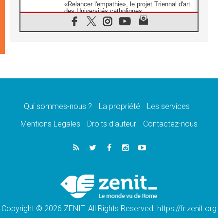
«Relancer l'empathie», le projet Triennal d'art
des Universités catholiques
08.08.2026
Signis 2026, donner la parole aux religieuses
catholiques
08.08.2026
Au Bangladesh, l'Église accompagne les
Dalits sur le chemin de la dignité
07.08.2026
Philippines: le vicariat apostolique de
Calapan devient un diocèse
Qui sommes-nous ?
La propriété
Les services
07.08.2026
Congo-Brazzaville: le 15 août, entre solennité
Mentions Legales
Droits d’auteur
Contactez-nous
de l'Assomption et mémoire nationale
07.08.2026
«La paix commence par l'empathie» estime
le cardinal Parolin
07.08.2026
En Colombie, «la paix ne s'achète pas avec
une signature»
Copyright © 2026 ZENIT. All Rights Reserved. https://fr.zenit.org