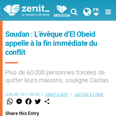
FR
MISSION
Soudan : L’évêque d’El Obeid
appelle à la fin immédiate du
conflit
Plus de 60.000 personnes forcées de
quitter leurs maisons, souligne Caritas
JUIN 30, 2011 00:00
ZENIT STAFF
JUSTICE ET PAIX
W
M
F
T
S
h
e
a
w
h
a
s
c
i
a
t
s
e
t
r
Share this Entry
s
e
b
t
e