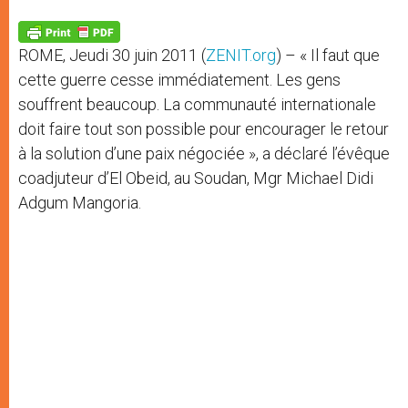
A
n
o
e
p
g
o
r
p
e
k
ROME, Jeudi 30 juin 2011 (
ZENIT.org
) – « Il faut que
r
cette guerre cesse immédiatement. Les gens
souffrent beaucoup. La communauté internationale
doit faire tout son possible pour encourager le retour
à la solution d’une paix négociée », a déclaré l’évêque
coadjuteur d’El Obeid, au Soudan, Mgr Michael Didi
Adgum Mangoria.