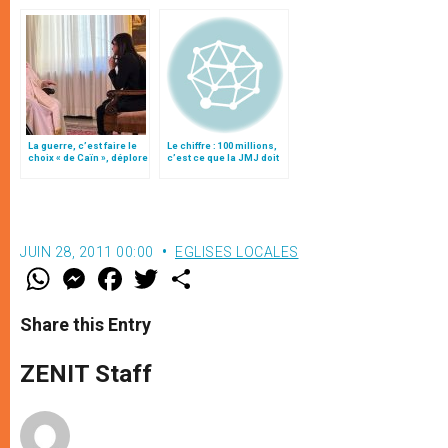
La guerre, c’est faire le
Le chiffre : 100 millions,
choix « de Caïn », déplore
c’est ce que la JMJ doit
le pape François
rapporter à l’Espagne
JUIN 28, 2011 00:00
EGLISES LOCALES
W
M
F
T
S
h
e
a
w
h
a
s
c
i
a
t
s
e
t
r
Share this Entry
s
e
b
t
e
A
n
o
e
p
g
o
r
ZENIT Staff
p
e
k
r