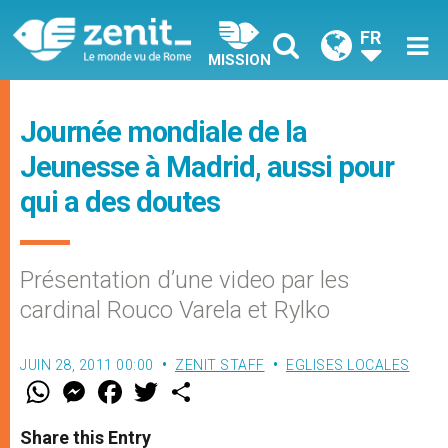
FR
MISSION
Journée mondiale de la
Jeunesse à Madrid, aussi pour
qui a des doutes
Présentation d’une video par les
cardinal Rouco Varela et Rylko
JUIN 28, 2011 00:00
ZENIT STAFF
EGLISES LOCALES
W
M
F
T
S
h
e
a
w
h
a
s
c
i
a
t
s
e
t
r
Share this Entry
s
e
b
t
e