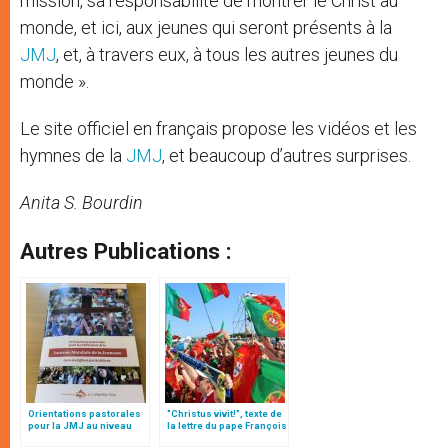
mission, sa responsabilité de montrer le Christ au
monde, et ici, aux jeunes qui seront présents à la
JMJ
, et, à travers eux, à tous les autres jeunes du
monde ».
Le site officiel en français propose les vidéos et les
hymnes de la
JMJ
, et beaucoup d’autres surprises.
Anita S. Bourdin
Autres Publications :
Orientations pastorales
"Christus vivit!", texte de
pour la JMJ au niveau
la lettre du pape François
local (texte intégral)
aux jeunes du monde