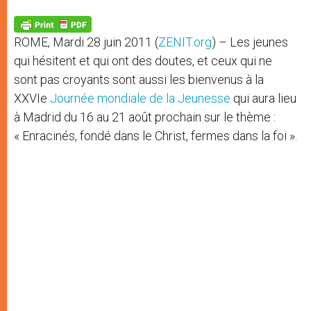
A
n
o
e
p
g
o
r
p
e
k
ROME, Mardi 28 juin 2011 (
ZENIT.org
) – Les jeunes
r
qui hésitent et qui ont des doutes, et ceux qui ne
sont pas croyants sont aussi les bienvenus à la
XXVIe
Journée mondiale de la Jeunesse
qui aura lieu
à Madrid du 16 au 21 août prochain sur le thème :
« Enracinés, fondé dans le Christ, fermes dans la foi ».