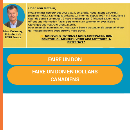
FAIRE UN DON
FAIRE UN DON EN DOLLARS
CANADIENS