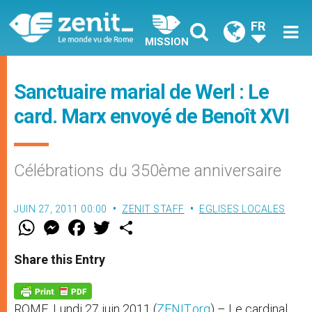
FR
MISSION
Sanctuaire marial de Werl : Le
card. Marx envoyé de Benoît XVI
Célébrations du 350ème anniversaire
JUIN 27, 2011 00:00
ZENIT STAFF
EGLISES LOCALES
W
M
F
T
S
h
e
a
w
h
a
s
c
i
a
t
s
e
t
r
Share this Entry
s
e
b
t
e
A
n
o
e
p
g
o
r
p
e
k
ROME, Lundi 27 juin 2011 (
ZENIT.org
) – Le cardinal
r