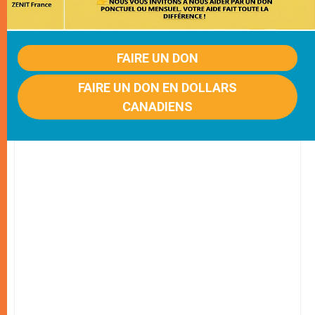
FAIRE UN DON
FAIRE UN DON EN DOLLARS
CANADIENS