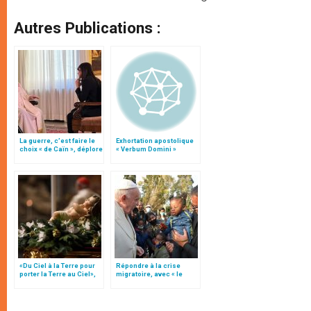
Autres Publications :
La guerre, c’est faire le
Exhortation apostolique
choix « de Caïn », déplore
« Verbum Domini »
le pape François
«Du Ciel à la Terre pour
Répondre à la crise
porter la Terre au Ciel»,
migratoire, avec « le
par Mgr Francesco Follo
style de l’humanité »!
(texte complet)