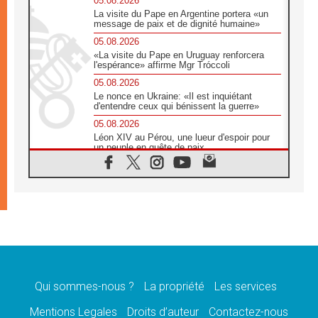
05.08.2026
La visite du Pape en Argentine portera «un
message de paix et de dignité humaine»
05.08.2026
«La visite du Pape en Uruguay renforcera
l'espérance» affirme Mgr Tróccoli
05.08.2026
Le nonce en Ukraine: «Il est inquiétant
d'entendre ceux qui bénissent la guerre»
05.08.2026
Léon XIV au Pérou, une lueur d'espoir pour
un peuple en quête de paix
05.08.2026
SCEAM: L'Église en Afrique vers
l'Assemblée ecclésiale de 2028 depuis
Addis-Abeba
05.08.2026
Le Pape exprime ses condoléances suite au
décès du cardinal Júlio Langa
05.08.2026
Le Pape attendu en novembre en Uruguay,
en Argentine et au Pérou
Qui sommes-nous ?
La propriété
Les services
05.08.2026
Mentions Legales
Droits d’auteur
Contactez-nous
Audience générale: la prière est un acte