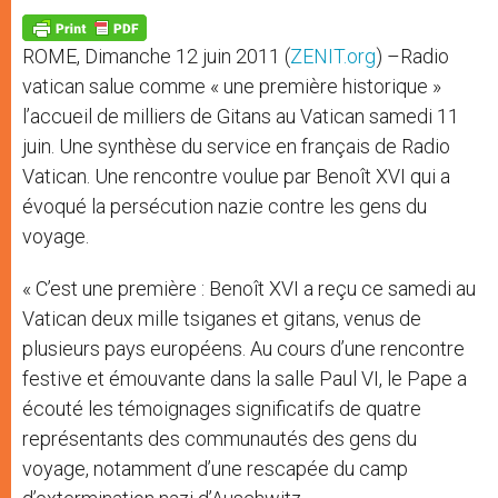
A
n
o
e
p
g
o
r
p
e
k
ROME, Dimanche 12 juin 2011 (
ZENIT.org
) –Radio
r
vatican salue comme « une première historique »
l’accueil de milliers de Gitans au Vatican samedi 11
juin. Une synthèse du service en français de Radio
Vatican. Une rencontre voulue par Benoît XVI qui a
évoqué la persécution nazie contre les gens du
voyage.
« C’est une première : Benoît XVI a reçu ce samedi au
Vatican deux mille tsiganes et gitans, venus de
plusieurs pays européens. Au cours d’une rencontre
festive et émouvante dans la salle Paul VI, le Pape a
écouté les témoignages significatifs de quatre
représentants des communautés des gens du
voyage, notamment d’une rescapée du camp