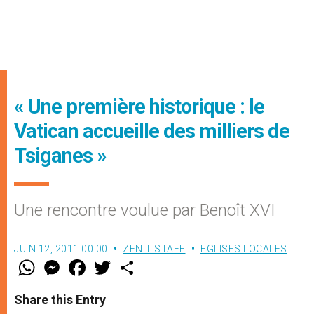
« Une première historique : le
Vatican accueille des milliers de
Tsiganes »
Une rencontre voulue par Benoît XVI
JUIN 12, 2011 00:00
ZENIT STAFF
EGLISES LOCALES
W
M
F
T
S
h
e
a
w
h
a
s
c
i
a
t
s
e
t
r
Share this Entry
s
e
b
t
e