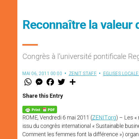
Reconnaître la valeur 
Congrès à l’université pontificale R
MAI 06, 2011 00:00
ZENIT STAFF
EGLISES LOCALE
W
M
F
T
S
h
e
a
w
h
a
s
c
i
a
t
s
e
t
r
Share this Entry
s
e
b
t
e
A
n
o
e
p
g
o
r
p
e
k
ROME, Vendredi 6 mai 2011 (
ZENIT.org
) –
Les « 
r
issu du congrès international « Sustainable busi
Comment les femmes font la différence ») organisé