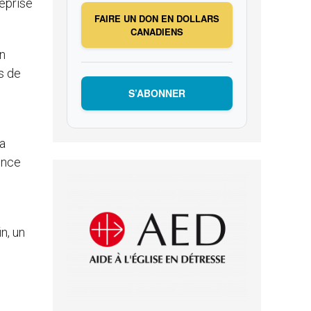
reprise
FAIRE UN DON EN DOLLARS
CANADIENS
on
s de
S’ABONNER
la
ence
n, un