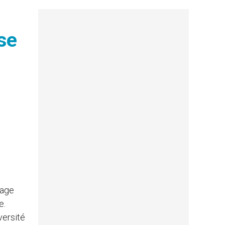
se
sage
e.
versité