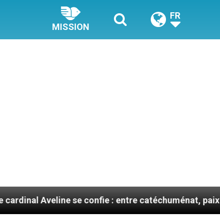
FR
MISSION
eline se confie : entre catéchuménat, paix et défis mig