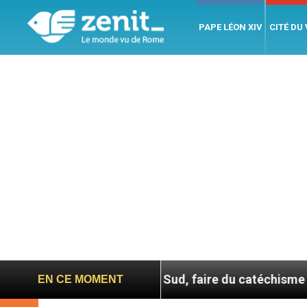
PAPE LÉON XIV
CITÉ DU
En Corée du Sud, faire du catéchisme autrement
EN CE MOMENT