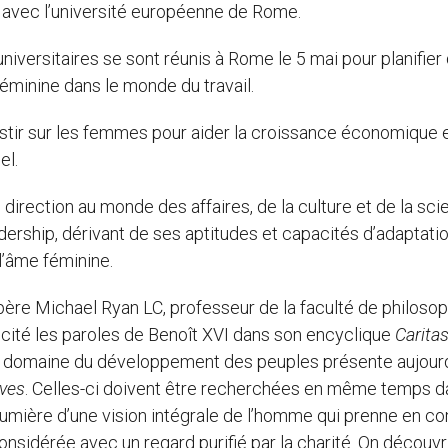
n avec l’université européenne de Rome.
niversitaires se sont réunis à Rome le 5 mai pour planifier
féminine dans le monde du travail.
estir sur les femmes pour aider la croissance économique 
el.
rection au monde des affaires, de la culture et de la sci
dership, dérivant de ses aptitudes et capacités d’adaptatio
l’âme féminine.
père Michael Ryan LC, professeur de la faculté de philosop
a cité les paroles de Benoît XVI dans son encyclique
Caritas
 le domaine du développement des peuples présente aujourd
uves
. Celles-ci doivent être recherchées en même temps d
a lumière d’une vision intégrale de l’homme qui prenne en c
nsidérée avec un regard purifié par la charité. On découvr