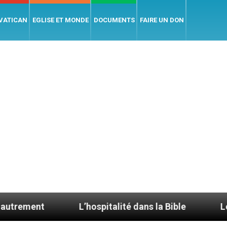
 VATICAN
EGLISE ET MONDE
DOCUMENTS
FAIRE UN DON
L’hospitalité dans la Bible
Le cardinal Av