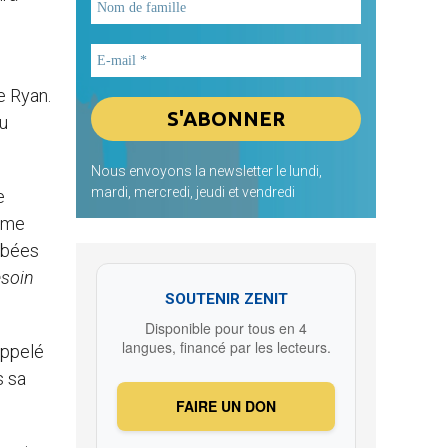
e Ryan.
au
Nous envoyons la newsletter le lundi,
mardi, mercredi, jeudi et vendredi
e
même
mbées
esoin
SOUTENIR ZENIT
Disponible pour tous en 4
langues, financé par les lecteurs.
appelé
s sa
FAIRE UN DON