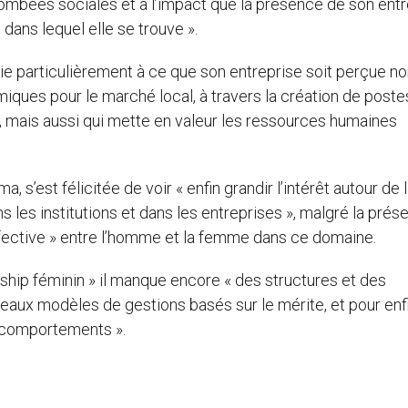
retombées sociales et à l’impact que la présence de son ent
dans lequel elle se trouve ».
oie particulièrement à ce que son entreprise soit perçue n
es pour le marché local, à travers la création de poste
x, mais aussi qui mette en valeur les ressources humaines
s’est félicitée de voir « enfin grandir l’intérêt autour de 
s les institutions et dans les entreprises », malgré la prés
ffective » entre l’homme et la femme dans ce domaine.
ership féminin » il manque encore « des structures et des
veaux modèles de gestions basés sur le mérite, et pour enfi
 comportements ».