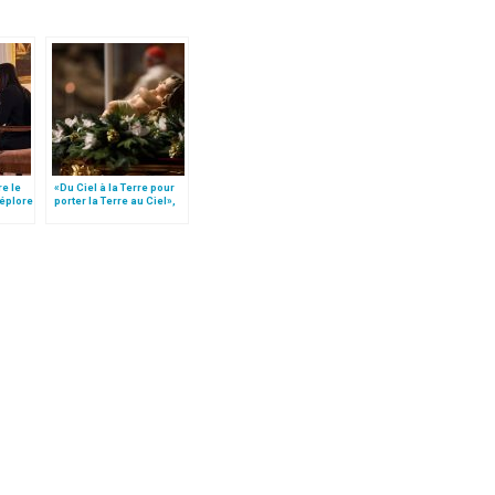
re le
«Du Ciel à la Terre pour
déplore
porter la Terre au Ciel»,
par Mgr Francesco Follo