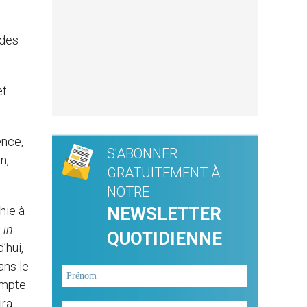
 des
et
ence,
S'ABONNER
n,
GRATUITEMENT À
NOTRE
hie à
NEWSLETTER
 in
QUOTIDIENNE
’hui,
ans le
ompte
ira