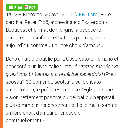
A
n
o
e
p
g
o
r
p
e
k
ROME, Mercredi 20 avril 2011 (
ZENIT.org
) – Le
r
cardinal Peter Erdö, archevêque d’Esztergom-
Budapest et primat de Hongrie, a évoqué le
caractère positif du célibat des prêtres, vécu
aujourd’hui comme « un libre choix d’amour ».
Dans un article publié par L’Osservatore Romano et
consacré à un livre italien intitulé
Prêtres mariés : 30
questions brûlantes sur le célibat sacerdotal
(Preti
sposati? 30 domande scottanti sul celibato
sacerdotale), le prélat estime que l’Eglise a « une
vision nettement positive du célibat qui n’apparaît
plus comme un renoncement difficile mais comme
un libre choix d’amour à renouveler
continuellement ».