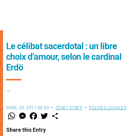
Le célibat sacerdotal : un libre
choix d’amour, selon le cardinal
Erdö
–
AVRIL 20, 2011 00:00
ZENIT STAFF
EGLISES LOCALES
W
M
F
T
S
h
e
a
w
h
a
s
c
i
a
t
s
e
t
r
Share this Entry
s
e
b
t
e