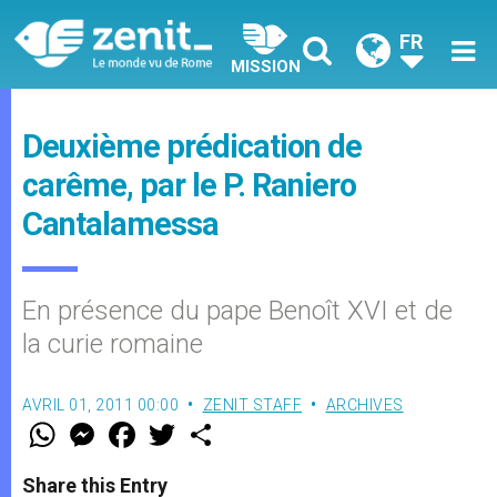
FR
MISSION
Deuxième prédication de
carême, par le P. Raniero
Cantalamessa
En présence du pape Benoît XVI et de
la curie romaine
AVRIL 01, 2011 00:00
ZENIT STAFF
ARCHIVES
W
M
F
T
S
h
e
a
w
h
a
s
c
i
a
t
s
e
t
r
Share this Entry
s
e
b
t
e