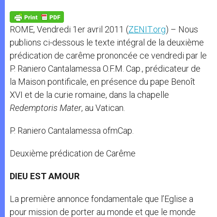
A
n
o
e
p
g
o
r
p
e
k
ROME, Vendredi 1er avril 2011 (
ZENIT.org
) – Nous
r
publions ci-dessous le texte intégral de la deuxième
prédication de carême prononcée ce vendredi par le
P. Raniero Cantalamessa O.F.M. Cap., prédicateur de
la Maison pontificale, en présence du pape Benoît
XVI et de la curie romaine, dans la chapelle
Redemptoris Mater
, au Vatican.
P. Raniero Cantalamessa ofmCap.
Deuxième prédication de Carême
DIEU EST AMOUR
La première annonce fondamentale que l’Eglise a
pour mission de porter au monde et que le monde