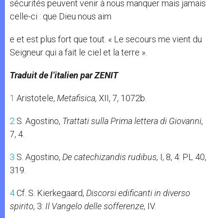
sécurités peuvent venir à nous manquer mais jamais
celle-ci : que Dieu nous aim
e et est plus fort que tout. « Le secours me vient du
Seigneur qui a fait le ciel et la terre ».
Traduit de l’italien par ZENIT
1
Aristotele,
Metafisica,
XII, 7, 1072b.
2
S. Agostino,
Trattati sulla Prima lettera di Giovanni
,
7, 4.
3
S. Agostino,
De catechizandis rudibus,
I, 8, 4: PL 40,
319.
4
Cf. S. Kierkegaard,
Discorsi edificanti in diverso
spirito,
3:
Il Vangelo delle sofferenze,
IV.