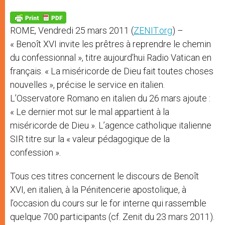
A
n
o
e
p
g
o
r
p
e
k
ROME, Vendredi 25 mars 2011 (
ZENIT.org
) –
r
« Benoît XVI invite les prêtres à reprendre le chemin
du confessionnal », titre aujourd’hui Radio Vatican en
français. « La miséricorde de Dieu fait toutes choses
nouvelles », précise le service en italien.
L’Osservatore Romano en italien du 26 mars ajoute :
« Le dernier mot sur le mal appartient à la
miséricorde de Dieu ». L’agence catholique italienne
SIR titre sur la « valeur pédagogique de la
confession ».
Tous ces titres concernent le discours de Benoît
XVI, en italien, à la Pénitencerie apostolique, à
l’occasion du cours sur le for interne qui rassemble
quelque 700 participants (cf. Zenit du 23 mars 2011).