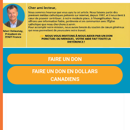
FAIRE UN DON
FAIRE UN DON EN DOLLARS
CANADIENS