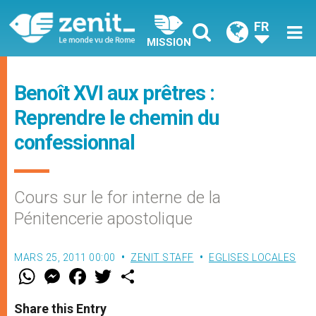
FR
MISSION
Benoît XVI aux prêtres :
Reprendre le chemin du
confessionnal
Cours sur le for interne de la
Pénitencerie apostolique
MARS 25, 2011 00:00
ZENIT STAFF
EGLISES LOCALES
W
M
F
T
S
h
e
a
w
h
a
s
c
i
a
t
s
e
t
r
Share this Entry
s
e
b
t
e