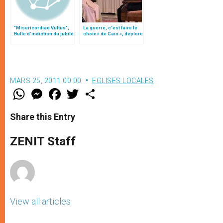
"Misericordiae Vultus",
La guerre, c’est faire le
Bulle d'indiction du jubilé
choix « de Caïn », déplore
extraordinaire
le pape François
MARS 25, 2011 00:00
EGLISES LOCALES
W
M
F
T
S
h
e
a
w
h
a
s
c
i
a
t
s
e
t
r
Share this Entry
s
e
b
t
e
A
n
o
e
p
g
o
r
ZENIT Staff
p
e
k
r
View all articles