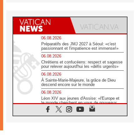
06.08.2026
Préparatifs des JMJ 2027 à Séoul: «c'est
passionnant et l'impatience est immense!»
06.08.2026
Chrétiens et confucéens: respect et sagesse
pour relever aujourd'hui les «défis urgents»
06.08.2026
À Sainte-Marie-Majeure, la grâce de Dieu
descend encore sur le monde
06.08.2026
Léon XIV aux jeunes d'Assise: «l'Europe et
le monde cherchent en vous de nouveaux
saints»
06.08.2026
À Assise, le cardinal Pizzaballa affirme que
«les chrétiens veulent la paix»
06.08.2026
Au Mexique, le cardinal Parolin invite à être