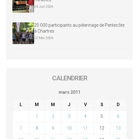
24 Juil 2026
20 000 participants au pèlerinage de Pentecôte
à Chartres
22 Mai 2026
CALENDRIER
mars 2011
L
M
M
J
V
S
D
1
2
3
4
5
6
7
8
9
10
11
12
13