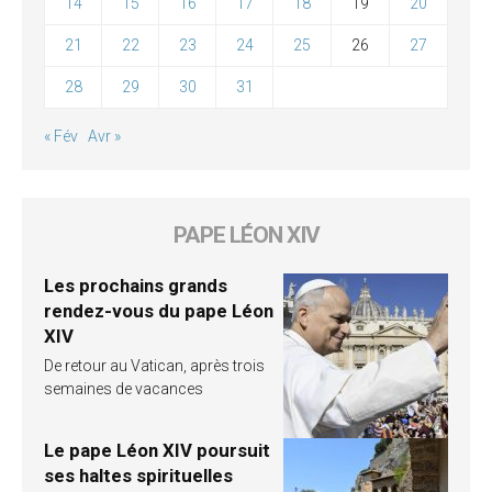
14
15
16
17
18
19
20
21
22
23
24
25
26
27
28
29
30
31
« Fév
Avr »
PAPE LÉON XIV
Les prochains grands
rendez-vous du pape Léon
XIV
De retour au Vatican, après trois
semaines de vacances
Le pape Léon XIV poursuit
ses haltes spirituelles