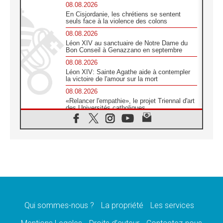
08.08.2026
En Cisjordanie, les chrétiens se sentent
seuls face à la violence des colons
08.08.2026
Léon XIV au sanctuaire de Notre Dame du
Bon Conseil à Genazzano en septembre
08.08.2026
Léon XIV: Sainte Agathe aide à contempler
la victoire de l'amour sur la mort
08.08.2026
«Relancer l'empathie», le projet Triennal d'art
des Universités catholiques
08.08.2026
Signis 2026, donner la parole aux religieuses
catholiques
08.08.2026
Au Bangladesh, l'Église accompagne les
Dalits sur le chemin de la dignité
07.08.2026
Philippines: le vicariat apostolique de
Calapan devient un diocèse
Qui sommes-nous ?
La propriété
Les services
07.08.2026
Congo-Brazzaville: le 15 août, entre solennité