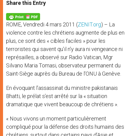
t
s
e
t
r
Share this Entry
s
e
b
t
e
A
n
o
e
p
g
o
r
p
e
k
ROME, Vendredi 4 mars 2011 (
ZENIT.org
) – La
r
violence contre les chrétiens augmente de plus en
plus, ce sont des « cibles faciles » pour les
terroristes qui savent qu’il n’y aura ni vengeance ni
représailles, a observé sur Radio Vatican, Mgr
Silvano Maria Tomasi, observateur permanent du
Saint-Siège auprès du Bureau de l’ONU à Genève.
En évoquant l’assassinat du ministre pakistanais
Bhatti, le prélat s’est arrêté sur la « situation
dramatique que vivent beaucoup de chrétiens ».
« Nous vivons un moment particulièrement
compliqué pour la défense des droits humains des
chrétiens, surtout dans certains pays d’Asie et