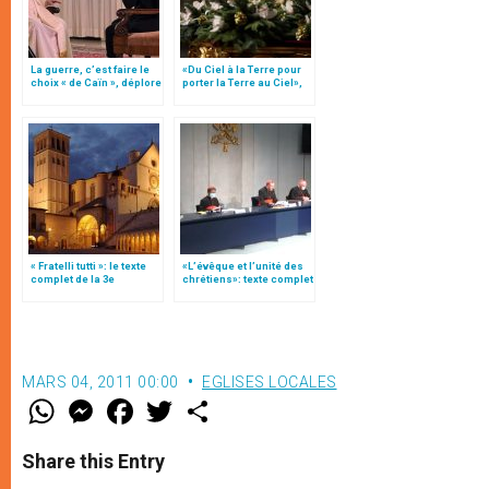
La guerre, c’est faire le
«Du Ciel à la Terre pour
choix « de Caïn », déplore
porter la Terre au Ciel»,
le pape François
par Mgr Francesco Follo
« Fratelli tutti »: le texte
«L’évêque et l’unité des
complet de la 3e
chrétiens»: texte complet
encyclique du pape
du C.P. pour la promotion
François
de l’unité
MARS 04, 2011 00:00
EGLISES LOCALES
W
M
F
T
S
h
e
a
w
h
a
s
c
i
a
t
s
e
t
r
Share this Entry
s
e
b
t
e