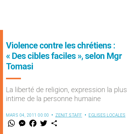
Violence contre les chrétiens :
« Des cibles faciles », selon Mgr
Tomasi
La liberté de religion, expression la plus
intime de la personne humaine
MARS 04, 2011 00:00
ZENIT STAFF
EGLISES LOCALES
W
M
F
T
S
h
e
a
w
h
a
s
c
i
a