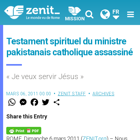
FR
MISSION
Testament spirituel du ministre
pakistanais catholique assassiné
« Je veux servir Jésus »
MARS 06, 2011 00:00
ZENIT STAFF
ARCHIVES
W
M
F
T
S
h
e
a
w
h
a
s
c
i
a
t
s
e
t
r
Share this Entry
s
e
b
t
e
A
n
o
e
p
g
o
r
p
e
k
ROME, Dimanche 6 mars 2011 (
ZENIT.org
) – Nous
r