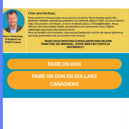
FAIRE UN DON
FAIRE UN DON EN DOLLARS
CANADIENS