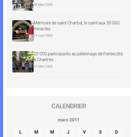
28 Mai 2026
Mémoire de saint Charbel, le saint aux 30 000
miracles
24 Juil 2026
20 000 participants au pèlerinage de Pentecôte
à Chartres
22 Mai 2026
CALENDRIER
mars 2011
L
M
M
J
V
S
D