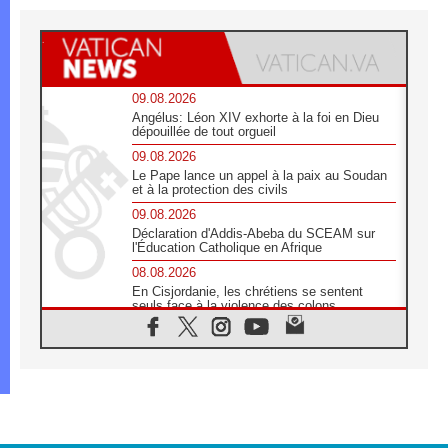
09.08.2026
Angélus: Léon XIV exhorte à la foi en Dieu
dépouillée de tout orgueil
09.08.2026
Le Pape lance un appel à la paix au Soudan
et à la protection des civils
09.08.2026
Déclaration d'Addis-Abeba du SCEAM sur
l'Éducation Catholique en Afrique
08.08.2026
En Cisjordanie, les chrétiens se sentent
seuls face à la violence des colons
08.08.2026
Léon XIV au sanctuaire de Notre Dame du
Bon Conseil à Genazzano en septembre
08.08.2026
Léon XIV: Sainte Agathe aide à contempler
la victoire de l'amour sur la mort
08.08.2026