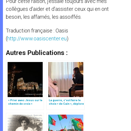
Pour cette raison, j’essaie toujours avec mes
collègues d’aider et d’assister ceux qui en ont
besoin, les affamés, les assoiffés.
Traduction française : Oasis
(
http://www.oasiscenter.eu
)
Autres Publications :
« Prier avec Jésus sur le
La guerre, c’est faire le
chemin de croix »
choix « de Caïn », déplore
le pape François