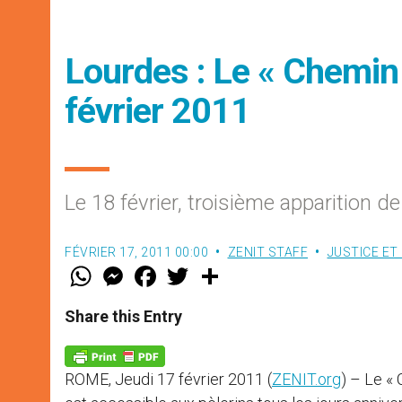
Lourdes : Le « Chemin 
février 2011
Le 18 février, troisième apparition d
FÉVRIER 17, 2011 00:00
ZENIT STAFF
JUSTICE ET 
W
M
F
T
S
h
e
a
w
h
a
s
c
i
a
t
s
e
t
r
Share this Entry
s
e
b
t
e
A
n
o
e
p
g
o
r
p
e
k
ROME, Jeudi 17 février 2011 (
ZENIT.org
) – Le « 
r