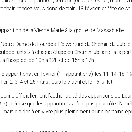
aires d’une apparition (certains jours de février, mars, avri
rochain rendez-vous donc demain, 18 février, et fête de sa
 apparition de la Vierge Marie à la grotte de Massabielle.
de Notre-Dame de Lourdes. L’ouverture du Chemin du Jubilé
autocollants » à chaque étape du Chemin jubilaire : à la por
 à l’hospice, de 10h à 12h et de 15h à 17h.
pparitions : en février (11 apparitions), les 11, 14, 18, 19
er, 2, 3, 4 et 25 mars ; puis le 7 avril et le 16 juillet.
onnu officiellement l’authenticité des apparitions de Lou
67) précise que les apparitions « n’ont pas pour rôle d’amél
t, mais d’aider à en vivre plus pleinement à une certaine é