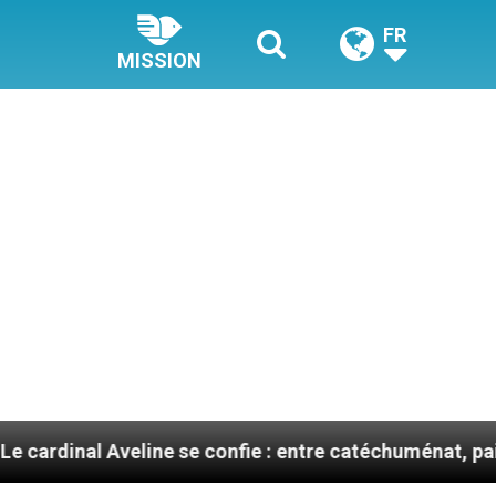
FR
MISSION
Aveline se confie : entre catéchuménat, paix et défis m