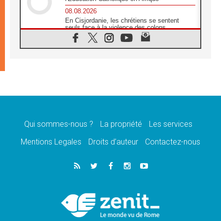
08.08.2026
En Cisjordanie, les chrétiens se sentent
seuls face à la violence des colons
08.08.2026
Léon XIV au sanctuaire de Notre Dame du
Bon Conseil à Genazzano en septembre
08.08.2026
Léon XIV: Sainte Agathe aide à contempler
la victoire de l'amour sur la mort
08.08.2026
«Relancer l'empathie», le projet Triennal d'art
des Universités catholiques
Qui sommes-nous ?
La propriété
Les services
08.08.2026
Signis 2026, donner la parole aux religieuses
Mentions Legales
Droits d’auteur
Contactez-nous
catholiques
08.08.2026
Au Bangladesh, l'Église accompagne les
Dalits sur le chemin de la dignité
07.08.2026
Philippines: le vicariat apostolique de
Calapan devient un diocèse