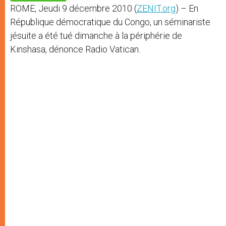
p
e
k
ROME, Jeudi 9 décembre 2010 (
ZENIT.org
) – En
r
République démocratique du Congo, un séminariste
jésuite a été tué dimanche à la périphérie de
Kinshasa, dénonce Radio Vatican.