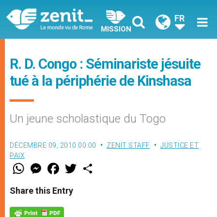
FR
MISSION
R. D. Congo : Séminariste jésuite
tué à la périphérie de Kinshasa
Un jeune scholastique du Togo
DÉCEMBRE 09, 2010 00:00
ZENIT STAFF
JUSTICE ET
PAIX
W
M
F
T
S
h
e
a
w
h
a
s
c
i
a
t
s
e
t
r
Share this Entry
s
e
b
t
e
A
n
o
e
p
g
o
r