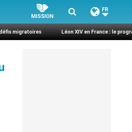
FR
MISSION
oires
Léon XIV en France : le programme détaillé
u