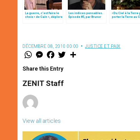
La guerre, c’est faire le
Les indices pensables.
«Du Ciel à la Terre
choix « de Caïn », déplore
Episode 85, par Brunor
porter la Terre au C
le pape François
par Mgr Francesco 
DÉCEMBRE 08, 2010 00:00
JUSTICE ET PAIX
W
M
F
T
S
h
e
a
w
h
a
s
c
i
a
t
s
e
t
r
Share this Entry
s
e
b
t
e
A
n
o
e
p
g
o
r
ZENIT Staff
p
e
k
r
View all articles