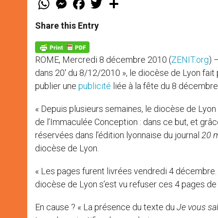
h
e
a
w
h
a
s
c
i
a
t
s
e
t
r
Share this Entry
s
e
b
t
e
A
n
o
e
p
g
o
r
p
e
k
ROME, Mercredi 8 décembre 2010 (
ZENIT.org
) 
r
dans 20′ du 8/12/2010 », le diocèse de Lyon fait 
publier une
publicité
liée à la fête du 8 décembre
« Depuis plusieurs semaines, le diocèse de Lyon 
de l’Immaculée Conception : dans ce but, et grâ
réservées dans l’édition lyonnaise du journal
20 
diocèse de Lyon.
« Les pages furent livrées vendredi 4 décembre.
diocèse de Lyon s’est vu refuser ces 4 pages de p
En cause ? « La présence du texte du
Je vous sa