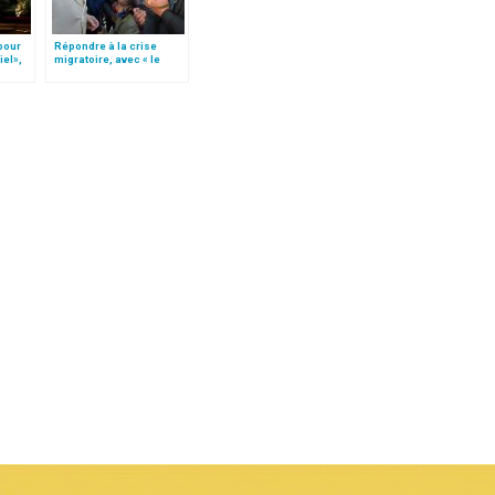
 pour
Répondre à la crise
iel»,
migratoire, avec « le
Follo
style de l’humanité »!
(texte complet)