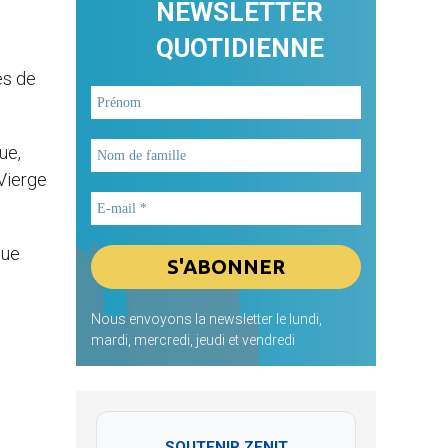
NEWSLETTER
QUOTIDIENNE
es de
ue,
 Vierge
que
Nous envoyons la newsletter le lundi,
mardi, mercredi, jeudi et vendredi
SOUTENIR ZENIT