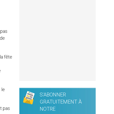
 pas
de
la fête
e
 le
S'ABONNER
GRATUITEMENT À
st pas
NOTRE