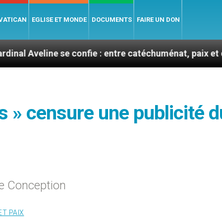
 VATICAN
EGLISE ET MONDE
DOCUMENTS
FAIRE UN DON
ne se confie : entre catéchuménat, paix et défis migrat
s » censure une publicité d
ée Conception
ET PAIX