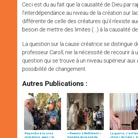
Ceci est du au fait que la causalité de Dieu par r
l’interdépendance au niveau de la création sur laq
différente de celle des créatures qu’il n’existe 
besoin de mettre des limites (…) à la causalité de
La question sur la cause créatrice se distingue de
professeur Caroll, nie la nécessité de recourir à
question qui se trouve à un niveau supérieur aux
possibilité de changement.
Autres Publications :
Répondre à la crise
« Revenir à Bethléem! »:
La guerre, c’est fai
migratoire, avec « le
homélie de la nuit de
choix « de Caïn », 