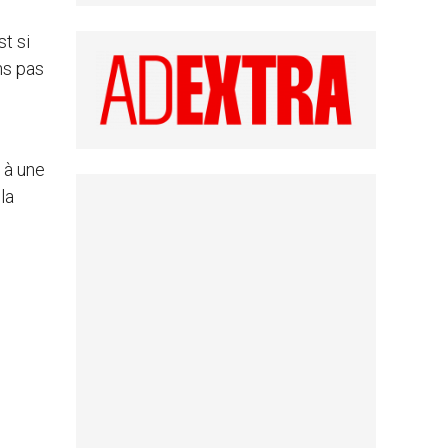
st si
ns pas
 à une
la