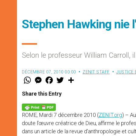
Stephen Hawking nie l
Selon le professeur William Carroll, i
DÉCEMBRE 07, 2010 00:00
ZENIT STAFF
JUSTICE 
W
M
F
T
S
h
e
a
w
h
a
s
c
i
a
t
s
e
t
r
Share this Entry
s
e
b
t
e
A
n
o
e
p
g
o
r
p
e
k
ROME, Mardi 7 décembre 2010 (
ZENIT.org
) – A
r
doute l’œuvre créatrice de Dieu, affirme le profe
dans un article de la revue d’anthropologie et cul