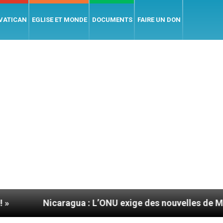
 VATICAN
EGLISE ET MONDE
DOCUMENTS
FAIRE UN DON
caragua : L’ONU exige des nouvelles de Mgr Mata