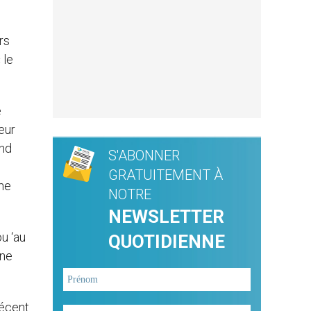
rs
 le
e
eur
and
S'ABONNER
GRATUITEMENT À
me
NOTRE
NEWSLETTER
ou ‘au
QUOTIDIENNE
 ne
récent