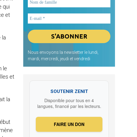
e qui
ce et
 la
Nous envoyons la newsletter le lundi,
mardi, mercredi, jeudi et vendredi
n le
lles et
SOUTENIR ZENIT
it la
Disponible pour tous en 4
langues, financé par les lecteurs.
début
FAIRE UN DON
nomène