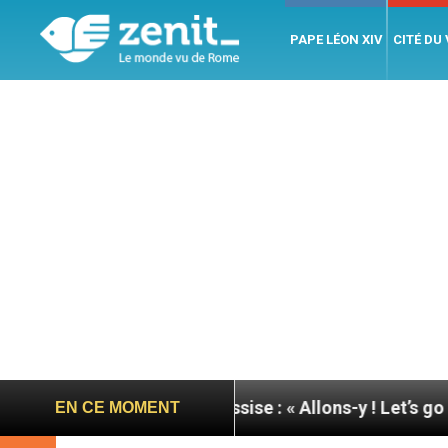
PAPE LÉON XIV
CITÉ DU
née du pape à Assise : « Allons-y ! Let’s go ! »
Ni
EN CE MOMENT