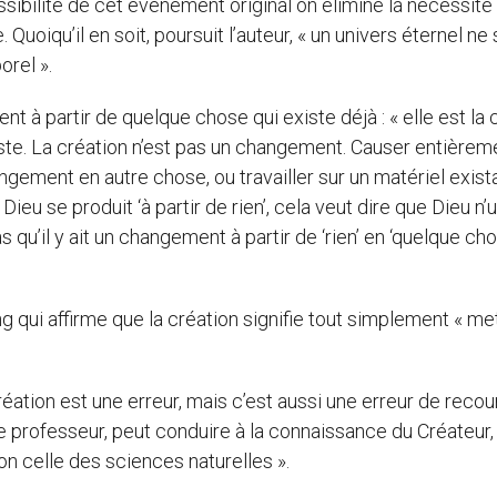
sibilité de cet événement original on élimine la nécessité
uoiqu’il en soit, poursuit l’auteur, « un univers éternel ne 
rel ».
t à partir de quelque chose qui existe déjà : « elle est la
iste. La création n’est pas un changement. Causer entièrem
ngement en autre chose, ou travailler sur un matériel exist
eu se produit ‘à partir de rien’, cela veut dire que Dieu n’u
as qu’il y ait un changement à partir de ‘rien’ en ‘quelque cho
g qui affirme que la création signifie tout simplement « me
éation est une erreur, mais c’est aussi une erreur de recouri
le professeur, peut conduire à la connaissance du Créateur,
on celle des sciences naturelles ».