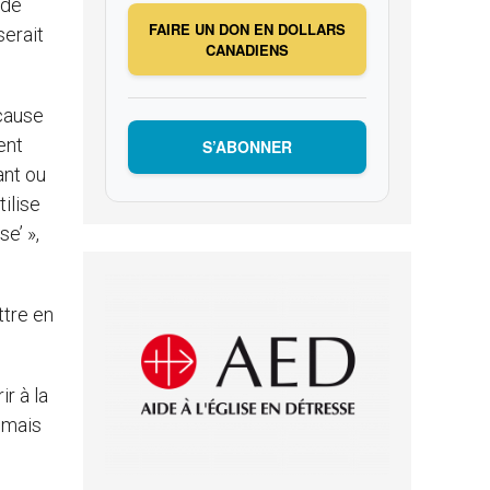
 de
FAIRE UN DON EN DOLLARS
serait
CANADIENS
 cause
ent
S’ABONNER
ant ou
tilise
se’ »,
ttre en
r à la
 mais