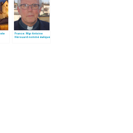
texte
France: Mgr Antoine
Hérouard nommé évêque
e
auxiliaire de Lille