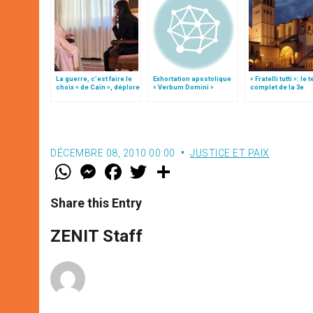
La guerre, c’est faire le
Exhortation apostolique
« Fratelli tutti »: le 
choix « de Caïn », déplore
« Verbum Domini »
complet de la 3e
le pape François
encyclique du pap
François
DÉCEMBRE 08, 2010 00:00
JUSTICE ET PAIX
W
M
F
T
S
h
e
a
w
h
a
s
c
i
a
t
s
e
t
r
Share this Entry
s
e
b
t
e
A
n
o
e
p
g
o
r
ZENIT Staff
p
e
k
r