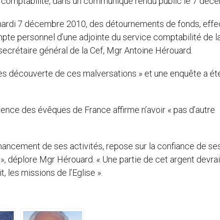
e comptabilité, dans un communiqué rendu public le 7 déc
u mardi 7 décembre 2010, des détournements de fonds, eff
pte personnel d’une adjointe du service comptabilité de l
secrétaire général de la Cef, Mgr Antoine Hérouard.
s découverte de ces malversations » et une enquête a ét
érence des évêques de France affirme n’avoir « pas d’autre
 financement de ses activités, repose sur la confiance de se
t », déplore Mgr Hérouard. « Une partie de cet argent devrai
 les missions de l’Eglise ».