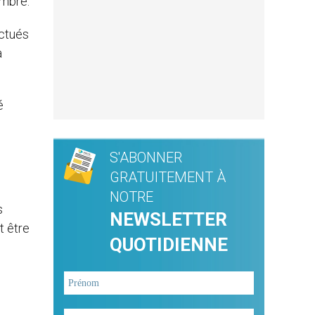
embre.
ectués
a
é
S'ABONNER
GRATUITEMENT À
NOTRE
s
NEWSLETTER
t être
QUOTIDIENNE