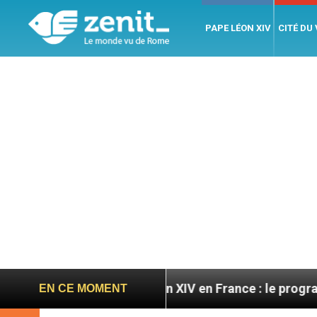
PAPE LÉON XIV
CITÉ DU
res
Léon XIV en France : le programme détaillé 
EN CE MOMENT