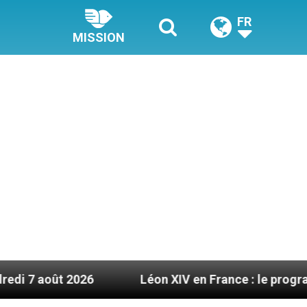
FR
MISSION
026
Léon XIV en France : le programme détaillé