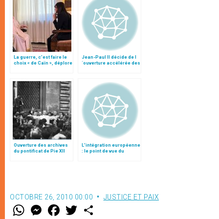
La guerre, c’est faire le
Jean-Paul II décide de l
choix « de Caïn », déplore
´ouverture accélérée des
le pape François
Archives secrètes (1922-
58)
Ouverture des archives
L’intégration européenne
du pontificat de Pie XII
: le point de vue du
Métropolite Kirill
OCTOBRE 26, 2010 00:00
JUSTICE ET PAIX
W
M
F
T
S
h
e
a
w
h