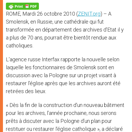
A
n
o
e
p
g
o
r
p
e
k
ROME, Mardi 26 octobre 2010 (
ZENIT.org
) – A
r
Smolensk, en Russie, une cathédrale qui fut
transformée en département des archives d’Etat il y
a plus de 70 ans, pourrait être bientôt rendue aux
catholiques.
L’agence russe Interfax rapporte la nouvelle selon
laquelle les fonctionnaires de Smolensk sont en
discussion avec la Pologne sur un projet visant à
restaurer l’église après que les archives auront été
retirées des lieux.
« Dès la fin de la construction d’un nouveau bâtiment
pour les archives, l’année prochaine, nous serons
prêts à discuter avec la Pologne d’un plan pour
restituer ou restaurer l’église catholique », a déclaré