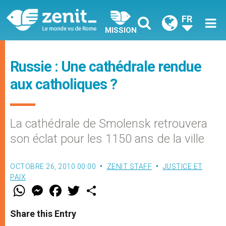
FR
MISSION
Russie : Une cathédrale rendue
aux catholiques ?
La cathédrale de Smolensk retrouvera
son éclat pour les 1150 ans de la ville
OCTOBRE 26, 2010 00:00
ZENIT STAFF
JUSTICE ET
PAIX
W
M
F
T
S
h
e
a
w
h
a
s
c
i
a
t
s
e
t
r
Share this Entry
s
e
b
t
e