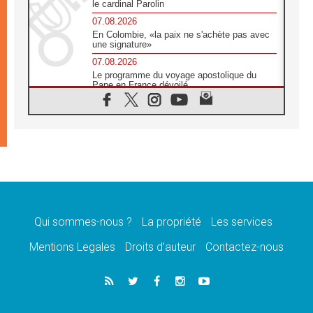
le cardinal Parolin
07.08.2026
En Colombie, «la paix ne s'achète pas avec
une signature»
07.08.2026
Le programme du voyage apostolique du
Pape en France dévoilé
07.08.2026
1ère Conférence continentale sur l'éducation
catholique en Afrique
07.08.2026
Un logo symbolique pour la venue du Pape
en France
07.08.2026
Cardinal Rossi: «La venue du Pape Léon en
Argentine est un hommage à François»
Qui sommes-nous ?
La propriété
Les services
07.08.2026
Hiroshima et Nagasaki, 81 ans après,
Mentions Legales
Droits d’auteur
Contactez-nous
lancement des «dix jours de prière pour la
paix»
06.08.2026
Préparatifs des JMJ 2027 à Séoul: «c'est
passionnant et l'impatience est immense!»