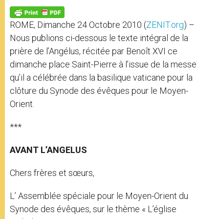
A
n
o
e
p
g
o
r
p
e
k
ROME, Dimanche 24 Octobre 2010 (
ZENIT.org
) –
r
Nous publions ci-dessous le texte intégral de la
prière de l’Angélus, récitée par Benoît XVI ce
dimanche place Saint-Pierre à l’issue de la messe
qu’il a célébrée dans la basilique vaticane pour la
clôture du Synode des évêques pour le Moyen-
Orient.
***
AVANT L’ANGELUS
Chers frères et sœurs,
L’ Assemblée spéciale pour le Moyen-Orient du
Synode des évêques, sur le thème « L’église