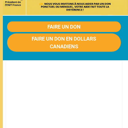
FAIRE UN DON
FAIRE UN DON EN DOLLARS
CANADIENS