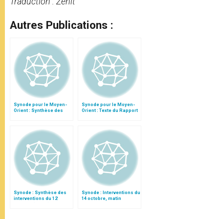
Traduction : Zenit
Autres Publications :
Synode pour le Moyen-
Synode pour le Moyen-
Orient : Synthèse des
Orient : Texte du Rapport
interventions du 11
après le débat général
octobre
Synode : Synthèse des
Synode : Interventions du
interventions du 12
14 octobre, matin
octobre (matin)