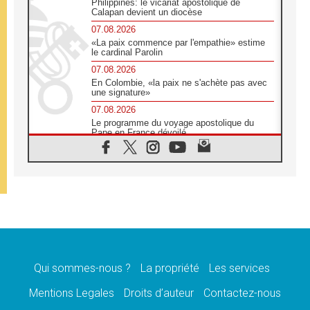
Philippines: le vicariat apostolique de
Calapan devient un diocèse
07.08.2026
«La paix commence par l'empathie» estime
le cardinal Parolin
07.08.2026
En Colombie, «la paix ne s'achète pas avec
une signature»
07.08.2026
Le programme du voyage apostolique du
Pape en France dévoilé
07.08.2026
1ère Conférence continentale sur l'éducation
catholique en Afrique
07.08.2026
Un logo symbolique pour la venue du Pape
en France
07.08.2026
Cardinal Rossi: «La venue du Pape Léon en
Argentine est un hommage à François»
Qui sommes-nous ?
La propriété
Les services
07.08.2026
Hiroshima et Nagasaki, 81 ans après,
Mentions Legales
Droits d’auteur
Contactez-nous
lancement des «dix jours de prière pour la
paix»