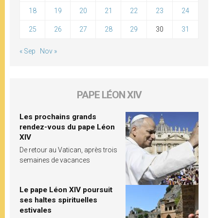
18
19
20
21
22
23
24
25
26
27
28
29
30
31
« Sep
Nov »
PAPE LÉON XIV
Les prochains grands
rendez-vous du pape Léon
XIV
De retour au Vatican, après trois
semaines de vacances
Le pape Léon XIV poursuit
ses haltes spirituelles
estivales