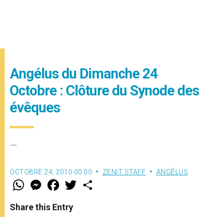
Angélus du Dimanche 24
Octobre : Clôture du Synode des
évêques
–
OCTOBRE 24, 2010 00:00
ZENIT STAFF
ANGÉLUS
W
M
F
T
S
h
e
a
w
h
a
s
c
i
a
t
s
e
t
r
Share this Entry
s
e
b
t
e