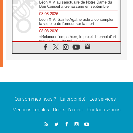
Léon XIV au sanctuaire de Notre Dame du
Bon Conseil à Genazzano en septembre
08.08.2026
Léon XIV: Sainte Agathe aide à contempler
la victoire de l'amour sur la mort
08.08.2026
«Relancer l'empathie», le projet Triennal d'art
des Universités catholiques
08.08.2026
Signis 2026, donner la parole aux religieuses
catholiques
08.08.2026
Au Bangladesh, l'Église accompagne les
Dalits sur le chemin de la dignité
07.08.2026
Philippines: le vicariat apostolique de
Calapan devient un diocèse
Qui sommes-nous ?
La propriété
Les services
07.08.2026
Congo-Brazzaville: le 15 août, entre solennité
Mentions Legales
Droits d’auteur
Contactez-nous
de l'Assomption et mémoire nationale
07.08.2026
«La paix commence par l'empathie» estime
le cardinal Parolin