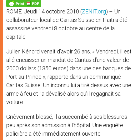
p
g
o
r
p
e
k
ROME, Jeudi 14 octobre 2010 (
ZENIT.org
) – Un
r
collaborateur local de Caritas Suisse en Haïti a été
assassiné vendredi 8 octobre au centre de la
capitale.
Julien Kénord venait d’avoir 26 ans. « Vendredi, il est
allé encaisser un mandat de Caritas d’une valeur de
2000 dollars (1350 euros) dans une des banques de
Port-au-Prince », rapporte dans un communiqué
Caritas Suisse. Un inconnu lui a tiré dessus avec une
arme à feu et l’a dévalisé alors qu’il regagnait sa
voiture.
Grièvement blessé, il a succombé à ses blessures
peu après son admission à l’hôpital. Une enquête
policière a été immédiatement ouverte.