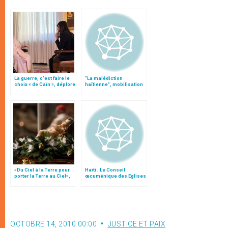
La guerre, c’est faire le
"La malédiction
choix « de Caïn », déplore
haïtienne", mobilisation
le pape François
de la "Caritas"
«Du Ciel à la Terre pour
Haïti : Le Conseil
porter la Terre au Ciel»,
œcuménique des Eglises
par Mgr Francesco Follo
demande l’annulation de
la dette
OCTOBRE 14, 2010 00:00
JUSTICE ET PAIX