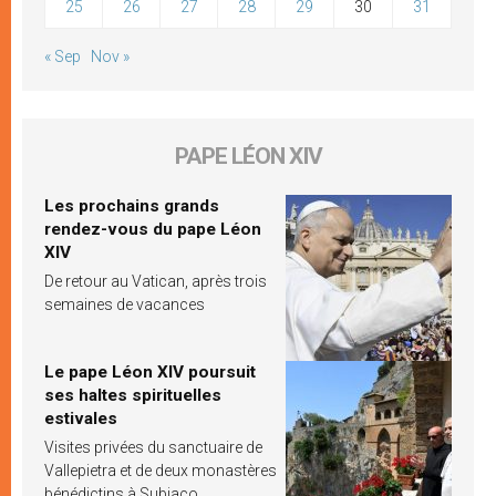
25
26
27
28
29
30
31
« Sep
Nov »
PAPE LÉON XIV
Les prochains grands
rendez-vous du pape Léon
XIV
De retour au Vatican, après trois
semaines de vacances
Le pape Léon XIV poursuit
ses haltes spirituelles
estivales
Visites privées du sanctuaire de
Vallepietra et de deux monastères
bénédictins à Subiaco