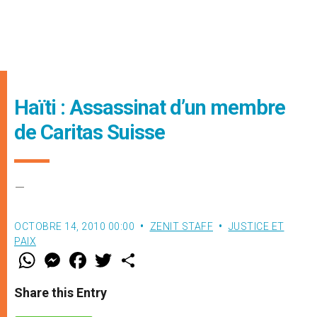
Haïti : Assassinat d’un membre
de Caritas Suisse
–
OCTOBRE 14, 2010 00:00
ZENIT STAFF
JUSTICE ET
PAIX
W
M
F
T
S
h
e
a
w
h
a
s
c
i
a
t
s
e
t
r
Share this Entry
s
e
b
t
e
A
n
o
e