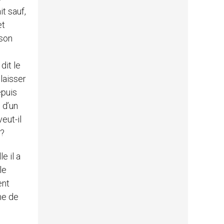
it sauf,
et
 son
dit le
 laisser
epuis
 d’un
eut-il
r?
e il a
le
ent
me de