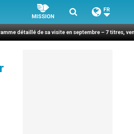
FR
MISSION
é de sa visite en septembre – 7 titres, vendredi 7 août
r