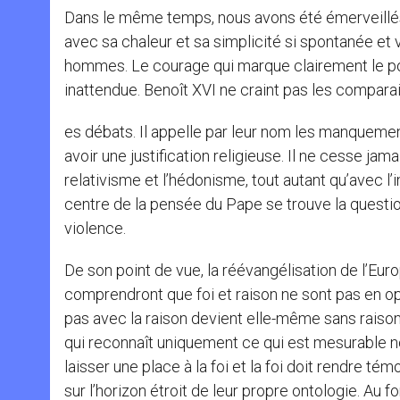
Dans le même temps, nous avons été émerveillés q
avec sa chaleur et sa simplicité si spontanée et 
hommes. Le courage qui marque clairement le po
inattendue. Benoît XVI ne craint pas les comparai
es débats. Il appelle par leur nom les manquements
avoir une justification religieuse. Il ne cesse jam
relativisme et l’hédonisme, tout autant qu’avec l’
centre de la pensée du Pape se trouve la question 
violence.
De son point de vue, la réévangélisation de l’E
comprendront que foi et raison ne sont pas en opp
pas avec la raison devient elle-même sans raison 
qui reconnaît uniquement ce qui est mesurable ne 
laisser une place à la foi et la foi doit rendre té
sur l’horizon étroit de leur propre ontologie. Au f