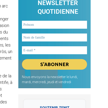
NEWSLETTER
n arc
QUOTIDIENNE
inger
asion
es du
rents
es, les
ròs, un
èrement
e de la
Nous envoyons la newsletter le lundi,
tife, à
mardi, mercredi, jeudi et vendredi
s:
et
 des
SOUTENIR ZENIT