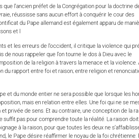
ue l’ancien préfet de la Congrégation pour la doctrine de 
vraie, réussisse sans aucun effort à conquérir le cour des
ntificat du Pape allemand est également apparu de mani
sons et l
 et les erreurs de l’occident, il critique la violence qui p
ais de nous rappeler que l’on tourne le dos à Dieu avec le
imposition de la religion à travers la menace et la violence.
du rapport entre foi et raison; entre religion et renonciati
urope et du monde entier ne sera possible que lorsque les 
osition, mais en relation entre elles. Une foi qui ne se me
et privée de sens. Et au contraire, une conception de la ra
suffit pas pour comprendre toute la réalité. La raison doit
moignage à la raison, pour que toutes les deux ne s’affaiblis
ond, le Pape désire réaffirmer le noyau de la foi chrétienne: