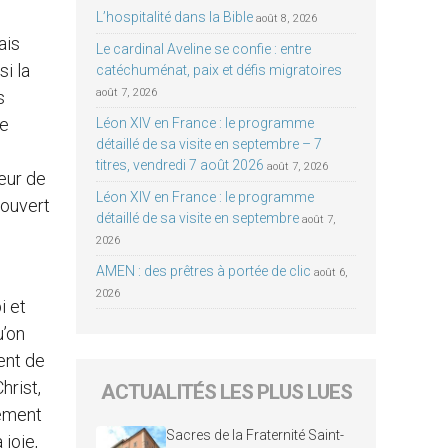
L’hospitalité dans la Bible
août 8, 2026
ais
Le cardinal Aveline se confie : entre
si la
catéchuménat, paix et défis migratoires
août 7, 2026
s
ge
Léon XIV en France : le programme
détaillé de sa visite en septembre – 7
titres, vendredi 7 août 2026
août 7, 2026
eur de
Léon XIV en France : le programme
couvert
détaillé de sa visite en septembre
août 7,
2026
AMEN : des prêtres à portée de clic
août 6,
2026
i et
u’on
ent de
hrist,
ACTUALITÉS LES PLUS LUES
lement
Sacres de la Fraternité Saint-
 joie,