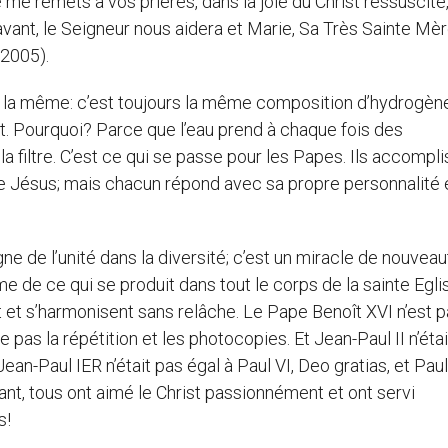
 me remets à vos prières, dans la joie du Christ ressuscité
avant, le Seigneur nous aidera et Marie, Sa Très Sainte Mèr
 2005).
été la même: c’est toujours la même composition d’hydrogèn
out. Pourquoi? Parce que l’eau prend à chaque fois des
 la filtre. C’est ce qui se passe pour les Papes. Ils accompl
 Jésus; mais chacun répond avec sa propre personnalité 
ne de l’unité dans la diversité; c’est un miracle de nouveau
me de ce qui se produit dans tout le corps de la sainte Egli
nt et s’harmonisent sans relâche. Le Pape Benoît XVI n’est 
 pas la répétition et les photocopies. Et Jean-Paul II n’éta
an-Paul IER n’était pas égal à Paul VI, Deo gratias, et Paul
rtant, tous ont aimé le Christ passionnément et ont servi
s!