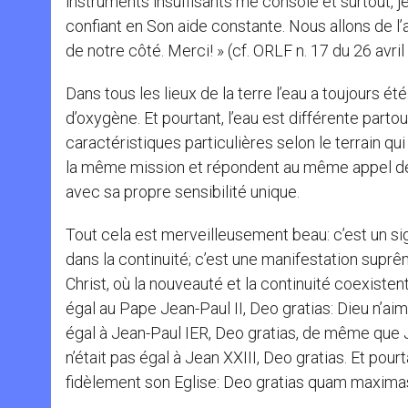
instruments insuffisants me console et surtout, je
confiant en Son aide constante. Nous allons de l’
de notre côté. Merci! » (cf. ORLF n. 17 du 26 avril
Dans tous les lieux de la terre l’eau a toujours 
d’oxygène. Et pourtant, l’eau est différente part
caractéristiques particulières selon le terrain qui
la même mission et répondent au même appel de
avec sa propre sensibilité unique.
Tout cela est merveilleusement beau: c’est un sig
dans la continuité; c’est une manifestation suprê
Christ, où la nouveauté et la continuité coexiste
égal au Pape Jean-Paul II, Deo gratias: Dieu n’aime
égal à Jean-Paul IER, Deo gratias, de même que Je
n’était pas égal à Jean XXIII, Deo gratias. Et pou
fidèlement son Eglise: Deo gratias quam maxima