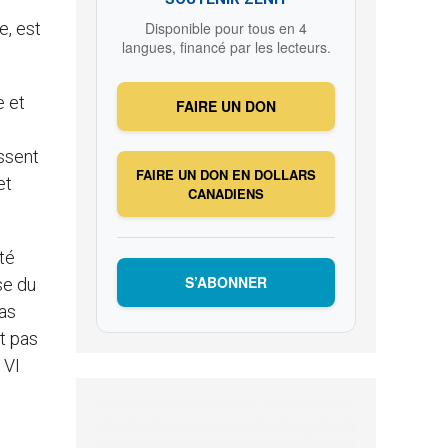
,
e, est
Disponible pour tous en 4
langues, financé par les lecteurs.
e et
FAIRE UN DON
issent
FAIRE UN DON EN DOLLARS
et
CANADIENS
té
S’ABONNER
se du
pas
it pas
 VI