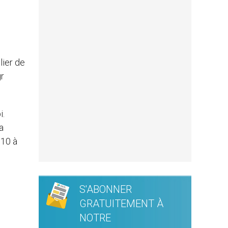
lier de
gr
i.
a
010 à
S'ABONNER
GRATUITEMENT À
NOTRE