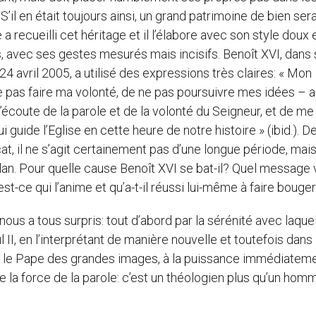
 S’il en était toujours ainsi, un grand patrimoine de bien sera
 a recueilli cet héritage et il l’élabore avec son style doux 
 avec ses gestes mesurés mais incisifs. Benoît XVI, dans
24 avril 2005, a utilisé des expressions très claires: « Mon
as faire ma volonté, de ne pas poursuivre mes idées – a 
l’écoute de la parole et de la volonté du Seigneur, et de me
 guide l’Eglise en cette heure de notre histoire » (ibid.). D
cat, il ne s’agit certainement pas d’une longue période, mais
lan. Pour quelle cause Benoît XVI se bat-il? Quel message v
ce qui l’anime et qu’a-t-il réussi lui-même à faire bouge
nous a tous surpris: tout d’abord par la sérénité avec laquell
I, en l’interprétant de manière nouvelle et toutefois dans 
té le Pape des grandes images, à la puissance immédiatem
de la force de la parole: c’est un théologien plus qu’un hom