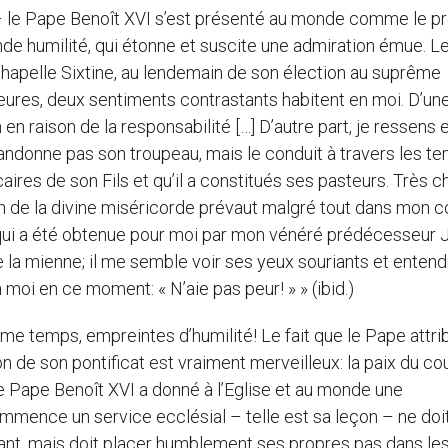
ant – le Pape Benoît XVI s’est présenté au monde comme le p
nde humilité, qui étonne et suscite une admiration émue. L
 chapelle Sixtine, au lendemain de son élection au suprême
 heures, deux sentiments contrastants habitent en moi. D’une
en raison de la responsabilité […] D’autre part, je ressens 
bandonne pas son troupeau, mais le conduit à travers les t
caires de son Fils et qu’il a constitués ses pasteurs. Très c
 de la divine miséricorde prévaut malgré tout dans mon co
qui a été obtenue pour moi par mon vénéré prédécesseur 
re la mienne; il me semble voir ses yeux souriants et enten
 moi en ce moment: « N’aie pas peur! » » (ibid.)
e temps, empreintes d’humilité! Le fait que le Pape attri
 de son pontificat est vraiment merveilleux: la paix du co
e Pape Benoît XVI a donné à l’Eglise et au monde une
ommence un service ecclésial – telle est sa leçon – ne doi
avant, mais doit placer humblement ses propres pas dans le