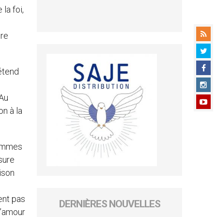
la foi,
ère
rétend
 Au
on à la
hommes
sure
ison
sent pas
DERNIÈRES NOUVELLES
 l’amour