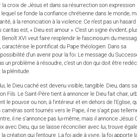
r la croix de Jésus et dans sa résurrection son expression
 lequel se fonde la confiance chrétienne dans le monde, m
té, à la renonciation à la violence. Ce n’est pas un hasard 
caritas est, « Dieu est amour ». C’est un signe évident; plu
 Benoît XVI veut faire resplendir le fascinosum du messa
e, caractérise le pontificat du Pape théologien. Dans sa
 possibilité d’un avenir pour la foi. Le message du Success
 pas un problème à résoudre, c’est un don qui doit être redé
 la plénitude.
ui, le Dieu caché est devenu visible, tangible. Dieu, dans sa
Fils. Le Saint-Père tient à annoncer le Dieu fait chair, urb
t le pouvoir ou non, à l’intérieur et en dehors de l’Eglise, q
s caméras sont tournés vers le Pape, il ne s’agit pas tellem
ntre, il ne s’annonce pas lui-même, mais il annonce Jésus C
ix avec Dieu, qui se laisse réconcilier avec lui, trouve éga
création qui l’entoure. La foi aide à vivre, la foi apporte la