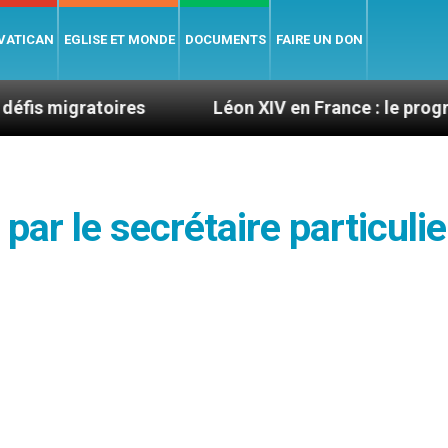
 VATICAN
EGLISE ET MONDE
DOCUMENTS
FAIRE UN DON
oires
Léon XIV en France : le programme détaill
 par le secrétaire particulie