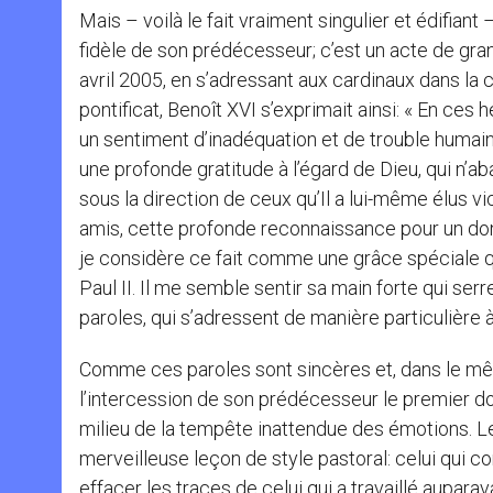
Mais – voilà le fait vraiment singulier et édifi
fidèle de son prédécesseur; c’est un acte de gra
avril 2005, en s’adressant aux cardinaux dans la
pontificat, Benoît XVI s’exprimait ainsi: « En ces
un sentiment d’inadéquation et de trouble humain 
une profonde gratitude à l’égard de Dieu, qui n’a
sous la direction de ceux qu’Il a lui-même élus vi
amis, cette profonde reconnaissance pour un don
je considère ce fait comme une grâce spéciale 
Paul II. Il me semble sentir sa main forte qui ser
paroles, qui s’adressent de manière particulière à
Comme ces paroles sont sincères et, dans le mêm
l’intercession de son prédécesseur le premier don
milieu de la tempête inattendue des émotions. L
merveilleuse leçon de style pastoral: celui qui c
effacer les traces de celui qui a travaillé aupar