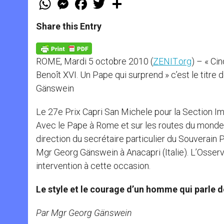
h
e
a
w
h
a
s
c
i
a
t
s
e
t
r
Share this Entry
s
e
b
t
e
A
n
o
e
p
g
o
r
p
e
k
ROME, Mardi 5 octobre 2010 (
ZENIT.org
) – « Ci
r
Benoît XVI. Un Pape qui surprend » c’est le titr
Gänswein
Le 27e Prix Capri San Michele pour la Section Ima
Avec le Pape à Rome et sur les routes du monde » 
direction du secrétaire particulier du Souverain
Mgr Georg Gänswein à Anacapri (Italie). L’Osser
intervention à cette occasion.
Le style et le courage d’un homme qui parle d
Par Mgr Georg Gänswein