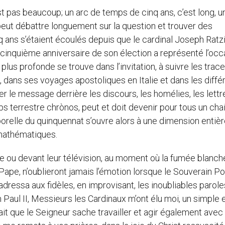
’est pas beaucoup; un arc de temps de cinq ans, c’est long, u
 peut débattre longuement sur la question et trouver des
nq ans s’étaient écoulés depuis que le cardinal Joseph Ratz
 cinquième anniversaire de son élection a représenté l’occ
 plus profonde se trouve dans l’invitation, à suivre les trac
 dans ses voyages apostoliques en Italie et dans les diffé
ver le message derrière les discours, les homélies, les lettr
s terrestre chrònos, peut et doit devenir pour tous un chai
mporelle du quinquennat s’ouvre alors à une dimension enti
 mathématiques.
re ou devant leur télévision, au moment où la fumée blanch
ape, n’oublieront jamais l’émotion lorsque le Souverain Pon
dressa aux fidèles, en improvisant, les inoubliables parole
 Paul II, Messieurs les Cardinaux m’ont élu moi, un simple 
fait que le Seigneur sache travailler et agir également avec