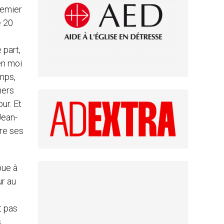
remier
e 20
 part,
en moi
emps,
hers
ur. Et
Jean-
dre ses
bue à
ur au
t pas
s