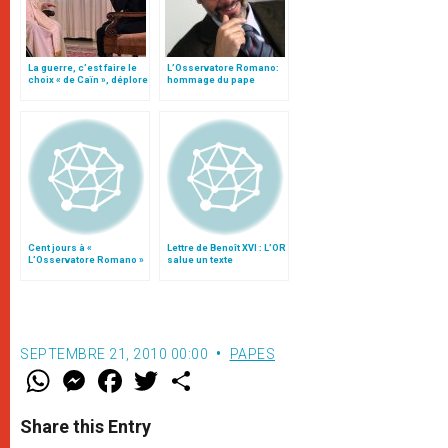
La guerre, c’est faire le
L’Osservatore Romano:
choix « de Caïn », déplore
hommage du pape
le pape François
François à Giovanni
Maria Vian
Cent jours à «
Lettre de Benoît XVI : L’OR
L’Osservatore Romano »
salue un texte
(II)
passionné, né du cœur
SEPTEMBRE 21, 2010 00:00
PAPES
W
M
F
T
S
h
e
a
w
h
a
s
c
i
a
t
s
e
t
r
Share this Entry
s
e
b
t
e