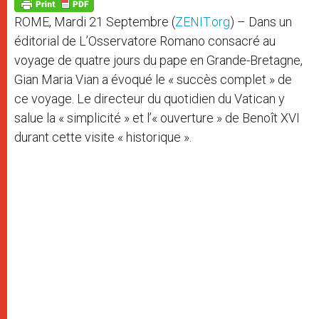
p
g
o
r
p
e
k
ROME, Mardi 21 Septembre (
ZENIT.org
) – Dans un
r
éditorial de L’Osservatore Romano consacré au
voyage de quatre jours du pape en Grande-Bretagne,
Gian Maria Vian a évoqué le « succès complet » de
ce voyage. Le directeur du quotidien du Vatican y
salue la « simplicité » et l’« ouverture » de Benoît XVI
durant cette visite « historique ».