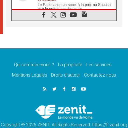
Le Pape lance un appel à la paix au Soudan
et à la protection des civils
09.08.2026
Déclaration d'Addis-Abeba du SCEAM sur
l'Éducation Catholique en Afrique
08.08.2026
En Cisjordanie, les chrétiens se sentent
seuls face à la violence des colons
08.08.2026
Léon XIV au sanctuaire de Notre Dame du
Bon Conseil à Genazzano en septembre
Qui sommes-nous ?
La propriété
Les services
08.08.2026
Léon XIV: Sainte Agathe aide à contempler
Mentions Legales
Droits d’auteur
Contactez-nous
la victoire de l'amour sur la mort
08.08.2026
«Relancer l'empathie», le projet Triennal d'art
des Universités catholiques
08.08.2026
Signis 2026, donner la parole aux religieuses
catholiques
Copyright © 2026 ZENIT. All Rights Reserved. https://fr.zenit.org