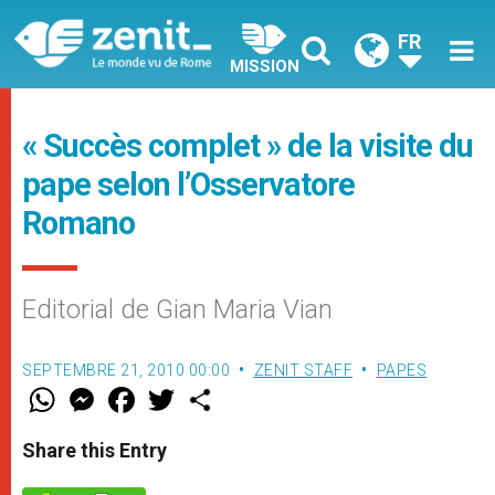
FR
MISSION
« Succès complet » de la visite du
pape selon l’Osservatore
Romano
Editorial de Gian Maria Vian
SEPTEMBRE 21, 2010 00:00
ZENIT STAFF
PAPES
W
M
F
T
S
h
e
a
w
h
a
s
c
i
a
t
s
e
t
r
Share this Entry
s
e
b
t
e
A
n
o
e